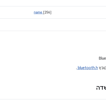
name
[256]
ובץ
bluetooth.h
.
שדה