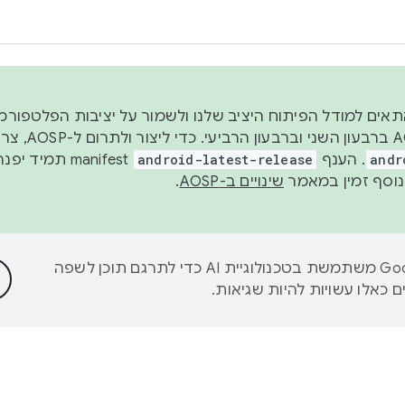
 2026, כדי להתאים למודל הפיתוח היציב שלנו ולשמור על יציבות הפלט
נפרסם קוד מקור ב-AOSP 
andr
. הענף
android-latest-release
manifest תמי
שינויים ב-AOSP
.
‫Google משתמשת בטכנולוגיית AI כדי לתרגם תוכן לשפה
 כאלו עשויות להיות שגיאות.