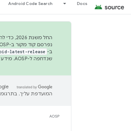
Android Code Search
Docs
החל משנת
ב-
oid-latest-release
שנדחפה ל-AOSP. מידע נוסף זמין במאמר
המועדפת עליך. בתרגומים
AOSP