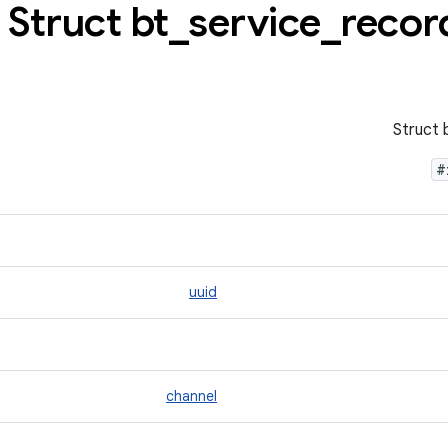
_
service
_
recor
#
uuid
channel