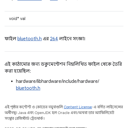
void* val
ফাইল
bluetooth.h
এর
264
লাইনে সংজ্ঞা।
এই কাঠামোর জন্য ডকুমেন্টেশন নিম্নলিখিত ফাইল থেকে তৈরি
করা হয়েছিল:
hardware/libhardware/include/hardware/
bluetooth.h
এই পৃষ্ঠার কন্টেন্ট ও কোডের নমুনাগুলি
Content License
-এ বর্ণিত লাইসেন্সের
অধীনস্থ। Java এবং OpenJDK হল Oracle এবং/অথবা তার অ্যাফিলিয়েট
সংস্থার রেজিস্টার্ড ট্রেডমার্ক।