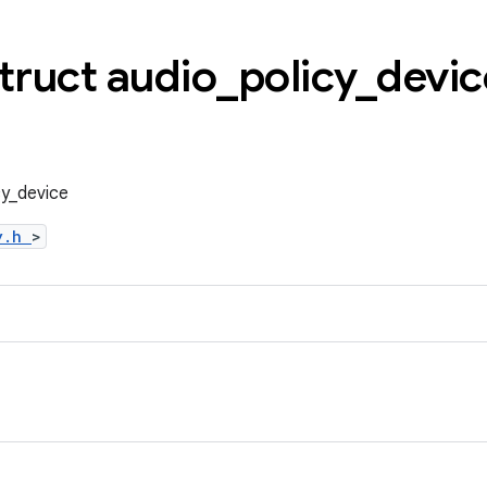
truct audio
_
policy
_
devic
cy_device
cy.h
>