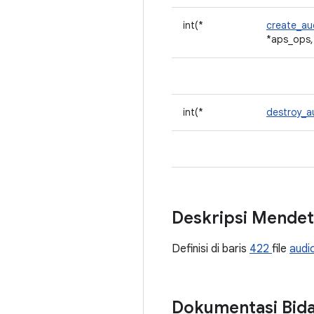
int(*
create_au
*aps_ops, 
int(*
destroy_a
Deskripsi Mendet
Definisi di baris
422
file
audi
Dokumentasi Bid