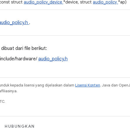
(const struct
audio_policy_device
*device, struct
audio_policy
*ap)
audio_policy.h
.
ibuat dari file berikut:
/include/hardware/
audio_policy.h
unduk kepada lisensi yang dijelaskan dalam
Lisensi Konten
. Java dan Open
iliasinya.
TC.
HUBUNGKAN