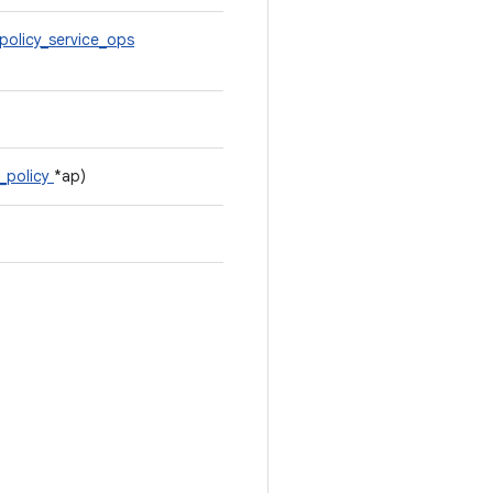
policy_service_ops
_policy
*ap)