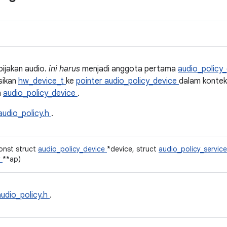
ijakan audio.
ini harus
menjadi anggota pertama
audio_policy
sikan
hw_device_t
ke
pointer audio_policy_device
dalam kontek
n
audio_policy_device
.
audio_policy.h
.
const struct
audio_policy_device
*device, struct
audio_policy_servi
y
**ap)
audio_policy.h
.