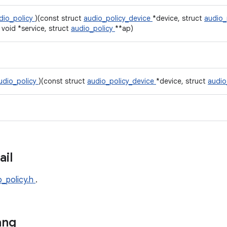
dio_policy
)(const struct
audio_policy_device
*device, struct
audio_
void *service, struct
audio_policy
**ap)
udio_policy
)(const struct
audio_policy_device
*device, struct
audio
ail
o_policy.h
.
ang