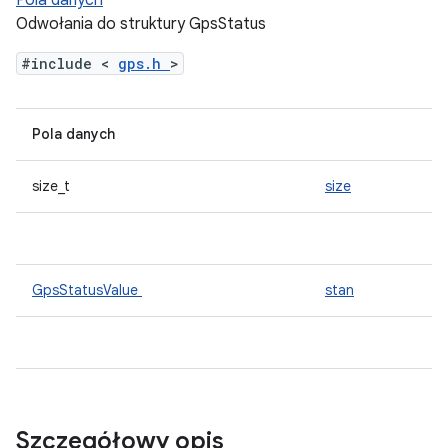
Pola danych
Odwołania do struktury GpsStatus
#include <
gps.h
>
Pola danych
size_t
size
GpsStatusValue
stan
Szczegółowy opis