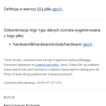
Definicja w wierszu
554
pliku
gps.h
.
Dokumentacja tego typu danych została wygenerowana
z tego pliku:
hardware/libhardware/include/hardware/
gps.h
Treść strony i umieszczone na niej fragmenty kodu podlegają
licencjom opisanym w
Licencji na treści
. Java i OpenJDK są znakami
towarowymi lub zastrzeżonymi znakami towarowymi należącymi do
firmy Oracle lub jej podmiotów stowarzyszonych.
Ostatnia aktualizacja: 2025-07-27 UTC.
BUILD
Repozytorium Androida