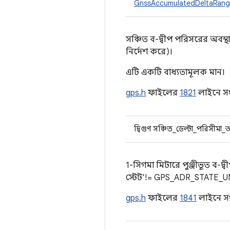
GnssAccumulatedDeltaRang
সঞ্চিত ব-দ্বীপ পরিসরের অবস্
নির্দেশ করে)।
এটি একটি বাধ্যতামূলক মান।
gps.h
ফাইলের
1821
লাইনে সং
দ্বিগুণ সঞ্চিত_ডেল্টা_পরিসীমা_
1-সিগমা মিটারে পুঞ্জীভূত ব-দ
স্টেট'!= GPS_ADR_STATE
gps.h
ফাইলের
1841
লাইনে সং