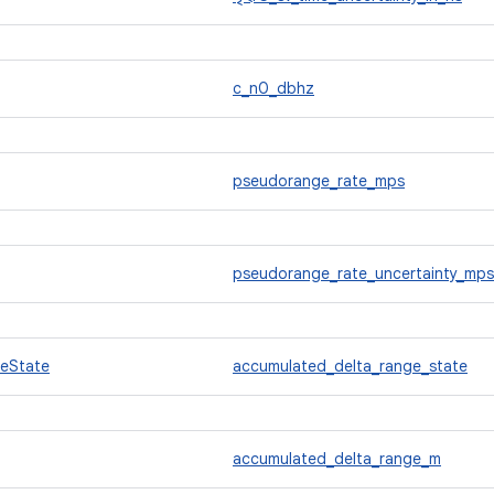
c_n0_dbhz
pseudorange_rate_mps
pseudorange_rate_uncertainty_mps
eState
accumulated_delta_range_state
accumulated_delta_range_m