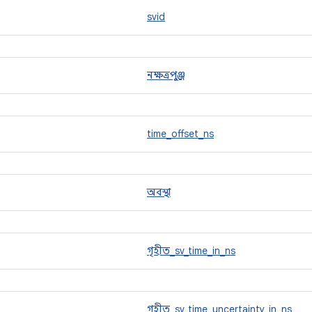
svid
নক্ষত্রপুঞ্জ
time_offset_ns
অবস্থা
গৃহীত_sv_time_in_ns
গৃহীত_sv_time_uncertainty_in_ns