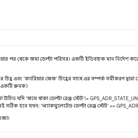
ওয়ার পর থেকে জমা ডেল্টা পরিসর। একটি ইতিবাচক মান নির্দেশ করে
 চিহ্ন এবং 'ক্যারিয়ার ফেজ' চিহ্নের সাথে এর সম্পর্ক সমীকরণ দ্বারা দে
 একটি ধ্রুবক)
া উচিত যদি 'জমে থাকা ডেল্টা রেঞ্জ স্টেট'!= GPS_ADR_STATE_
র তখনই সঠিক হবে যখন: 'অ্যাকমুলেটেড ডেল্টা রেঞ্জ স্টেট' == GPS_
জ্ঞা।