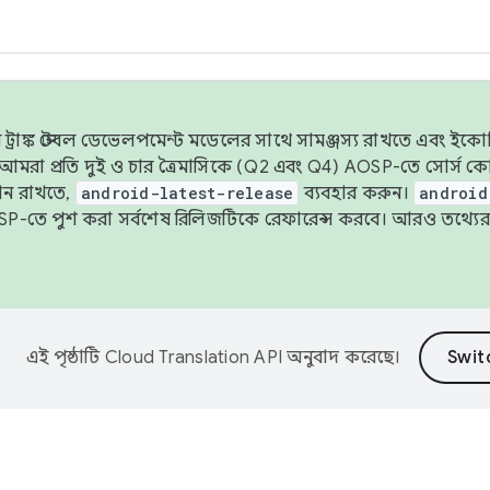
াঙ্ক স্টেবল ডেভেলপমেন্ট মডেলের সাথে সামঞ্জস্য রাখতে এবং ইকোসিস্ট
ে, আমরা প্রতি দুই ও চার ত্রৈমাসিকে (Q2 এবং Q4) AOSP-তে সোর্স
ান রাখতে,
android-latest-release
ব্যবহার করুন।
android
বদা AOSP-তে পুশ করা সর্বশেষ রিলিজটিকে রেফারেন্স করবে। আরও তথ্যের
এই পৃষ্ঠাটি
Cloud Translation API
অনুবাদ করেছে।