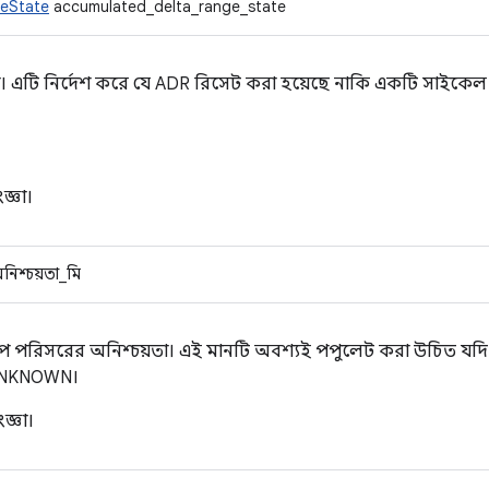
eState
accumulated_delta_range_state
থা। এটি নির্দেশ করে যে ADR রিসেট করা হয়েছে নাকি একটি সাইকেল
জ্ঞা।
অনিশ্চয়তা_মি
্বীপ পরিসরের অনিশ্চয়তা। এই মানটি অবশ্যই পপুলেট করা উচিত যদি 
_UNKNOWN।
জ্ঞা।