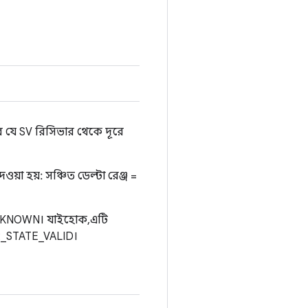
 যে SV রিসিভার থেকে দূরে
ওয়া হয়: সঞ্চিত ডেল্টা রেঞ্জ =
UNKNOWN। যাইহোক, এটি
ADR_STATE_VALID।