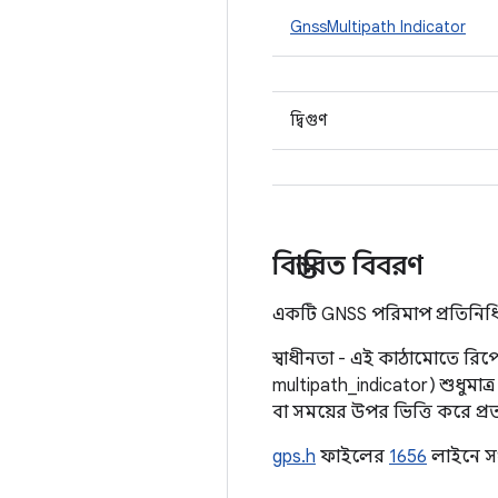
GnssMultipath Indicator
দ্বিগুণ
বিস্তারিত বিবরণ
একটি GNSS পরিমাপ প্রতিনিধিত
স্বাধীনতা - এই কাঠামোতে রিপ
multipath_indicator) শুধুমা
বা সময়ের উপর ভিত্তি করে প্
gps.h
ফাইলের
1656
লাইনে সং