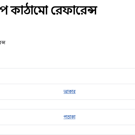
প কাঠামো রেফারেন্স
ন্স
আকার
পতাকা