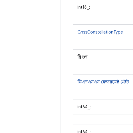
int16_t
GnssConstellationType
দ্বিগুণ
জিএনএসএস মেজারমেন্ট স্টেট
int64_t
int64_t