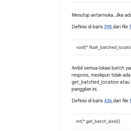
Menutup antarmuka. Jika ada
Definisi di baris
398
dari file
void(* flush_batched_locati
Ambil semua lokasi batch yan
respons, meskipun tidak ada 
get_batched_location atau f
panggilan ini.
Definisi di baris
436
dari file
int(* get_batch_size)()