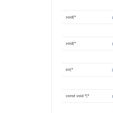
void(*
void(*
int(*
const void *(*