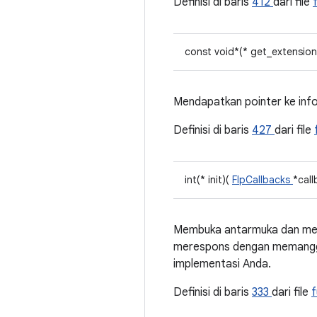
Definisi di baris
412
dari file
const void*(* get_extensio
Mendapatkan pointer ke info
Definisi di baris
427
dari file
int(* init)(
FlpCallbacks
*call
Membuka antarmuka dan menye
merespons dengan memanggil 
implementasi Anda.
Definisi di baris
333
dari file
f