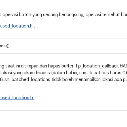
 operasi batch yang sedang berlangsung, operasi tersebut har
fused_location.h
.
ons)()
g saat ini disimpan dan hapus buffer. flp_location_callback HA
lokasi yang akan dihapus (dalam hal ini, num_locations harus 0)
lush_batched_locations tidak boleh menampilkan lokasi apa p
fused_location.h
.