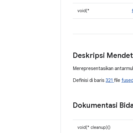
void(*
Deskripsi Mendet
Merepresentasikan antarmuk
Definisi di baris
321
file
fuse
Dokumentasi Bid
void(* cleanup)()