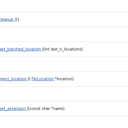
cleanup
)()
get_batched_location
)(int last_n_locations)
inject_location
)(
FlpLocation
*location)
get_extension
)(const char *name)