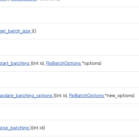
get_batch_size
)()
start_batching
)(int id,
FlpBatchOptions
*options)
update_batching_options
)(int id,
FlpBatchOptions
*new_options)
stop_batching
)(int id)