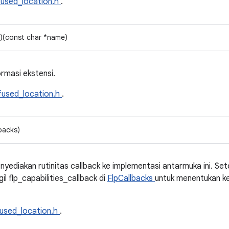
fused_location.h
.
n)(const char *name)
rmasi ekstensi.
fused_location.h
.
backs)
diakan rutinitas callback ke implementasi antarmuka ini. Sete
flp_capabilities_callback di
FlpCallbacks
untuk menentukan k
used_location.h
.