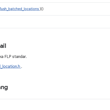
flush_batched_locations
)()
ail
a FLP standar.
d_location.h
.
ang