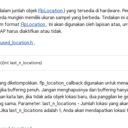
dalam jumlah objek
FlpLocation
) yang tersedia di hardware. P
a mungkin memiliki ukuran sampel yang berbeda. Tindakan ini 
lam format
FlpLocation
. Ini akan digunakan oleh lapisan atas, u
 harus diaktifkan atau tidak.
fused_location.h
.
)(int last_n_locations)
ng dikelompokkan. flp_location_callback digunakan untuk menamp
 jika buffering penuh. Jangan menghapusnya dari buffering hany
 kata lain, jika tidak ada objek lokasi baru, dua panggilan ke
g sama. Parameter: last_n_locations - Jumlah lokasi yang akan d
Jika last_n_locations adalah 1, Anda akan mendapatkan lokasi t