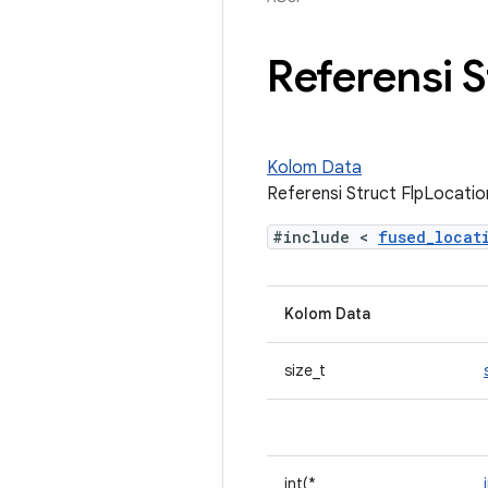
Referensi S
Kolom Data
Referensi Struct FlpLocatio
#include <
fused_loca
Kolom Data
size_t
int(*