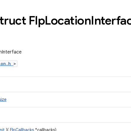
truct Flp
Location
Interfa
nInterface
tion.h
>
size
init
)(
FlpCallbacks
*callbacks)