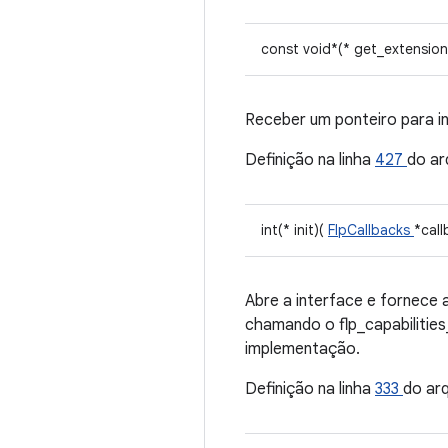
const void*(* get_extensio
Receber um ponteiro para 
Definição na linha
427
do ar
int(* init)(
FlpCallbacks
*call
Abre a interface e fornece 
chamando o flp_capabilitie
implementação.
Definição na linha
333
do ar