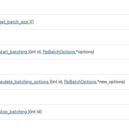
get_batch_size
)()
start_batching
)(int id,
FlpBatchOptions
*options)
update_batching_options
)(int id,
FlpBatchOptions
*new_options)
stop_batching
)(int id)