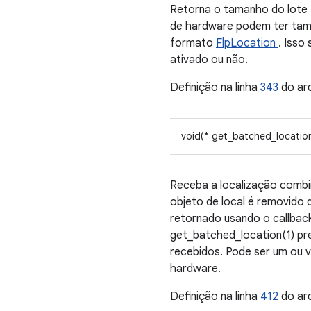
Retorna o tamanho do lote
de hardware podem ter tama
formato
FlpLocation
. Isso
ativado ou não.
Definição na linha
343
do ar
void(* get_batched_location
Receba a localização combin
objeto de local é removido 
retornado usando o callbac
get_batched_location(1) pr
recebidos. Pode ser um ou vá
hardware.
Definição na linha
412
do ar