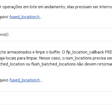
er operações em lote em andamento, elas precisam ser interr
quivo
fused_location.h
.
ons)()
lote armazenados e limpe o buffer. O flp_location_callback 
a locais para limpar. Nesse caso, o num_locations precisa s
hed_location ou flush_batched_locations não devem retornar
quivo
fused_location.h
.