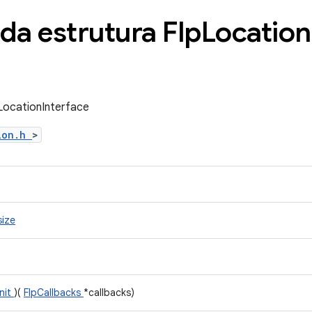
da estrutura Flp
Location
pLocationInterface
tion.h
>
size
init
)(
FlpCallbacks
*callbacks)