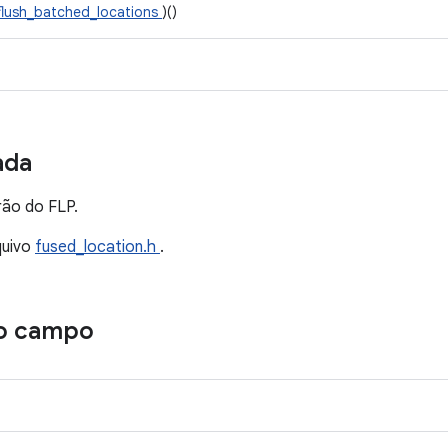
flush_batched_locations
)()
ada
rão do FLP.
quivo
fused_location.h
.
o campo