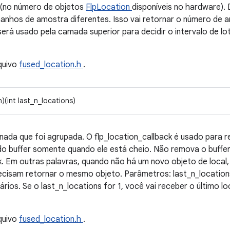
 (no número de objetos
FlpLocation
disponíveis no hardware).
nhos de amostra diferentes. Isso vai retornar o número de a
 será usado pela camada superior para decidir o intervalo de lo
quivo
fused_location.h
.
)(int last_n_locations)
ada que foi agrupada. O flp_location_callback é usado para re
do buffer somente quando ele está cheio. Não remova o buffer
k. Em outras palavras, quando não há um novo objeto de loca
ecisam retornar o mesmo objeto. Parâmetros: last_n_location
rios. Se o last_n_locations for 1, você vai receber o último l
quivo
fused_location.h
.