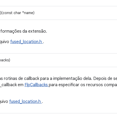
n)(const char *name)
informações da extensão.
quivo
fused_location.h
.
backs)
as rotinas de callback para a implementação dela. Depois de 
s_callback em
FlpCallbacks
para especificar os recursos compa
quivo
fused_location.h
.