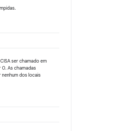
ompidas.
PRECISA ser chamado em
er 0. As chamadas
 nenhum dos locais