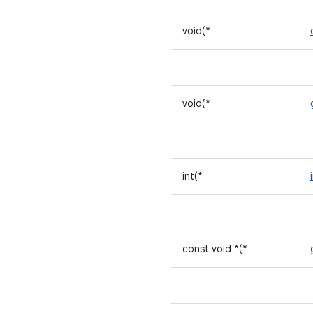
void(*
void(*
int(*
const void *(*