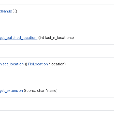
cleanup
)()
get_batched_location
)(int last_n_locations)
inject_location
)(
FlpLocation
*location)
get_extension
)(const char *name)