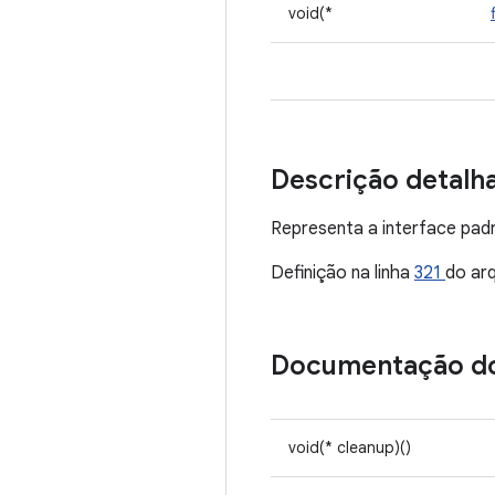
void(*
Descrição detalh
Representa a interface pad
Definição na linha
321
do ar
Documentação d
void(* cleanup)()