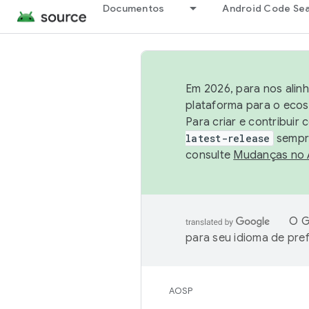
Documentos
Android Code Se
Em 2026, para nos alin
plataforma para o ecos
Para criar e contribuir
latest-release
sempre
consulte
Mudanças no
O G
para seu idioma de pre
AOSP