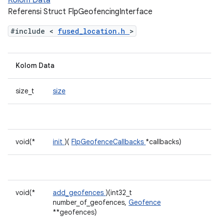
Kolom Data
Referensi Struct FlpGeofencingInterface
#include <
fused_location.h
>
Kolom Data
size_t
size
void(*
init
)(
FlpGeofenceCallbacks
*callbacks)
void(*
add_geofences
)(int32_t
number_of_geofences,
Geofence
**geofences)