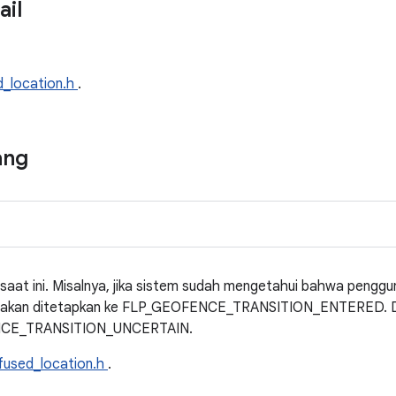
ail
d_location.h
.
ang
aat ini. Misalnya, jika sistem sudah mengetahui bahwa penggu
 ini akan ditetapkan ke FLP_GEOFENCE_TRANSITION_ENTERED. D
ENCE_TRANSITION_UNCERTAIN.
fused_location.h
.