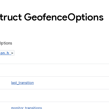
Struct Geofence
Options
Options
tion.h
>
last_transition
monitor_transitions