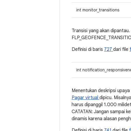
int monitor_transitions
Transisi yang akan dipant
FLP_GEOFENCE_TRANSITIO
Definisi di baris
727
dari file
int notification_responsive
Menentukan deskripsi upaya 
Pagar virtual
dipicu. Misaln
harus dipanggil 1.000 milide
CATATAN: Jangan sampai kel
dinamis karena alasan pengh
Definisi di baris
741
dari file