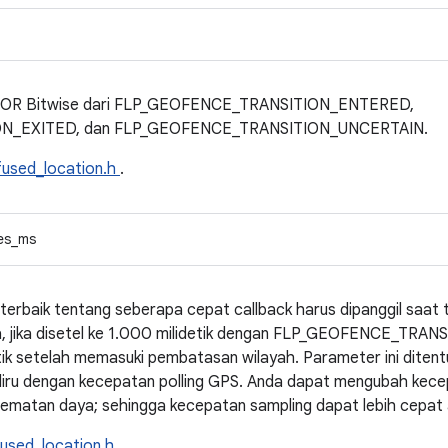
au. OR Bitwise dari FLP_GEOFENCE_TRANSITION_ENTERED,
N_EXITED, dan FLP_GEOFENCE_TRANSITION_UNCERTAIN.
fused_location.h
.
nes_ms
terbaik tentang seberapa cepat callback harus dipanggil saat t
ya, jika disetel ke 1.000 milidetik dengan FLP_GEOFENCE_TRA
tik setelah memasuki pembatasan wilayah. Parameter ini ditentu
iru dengan kecepatan polling GPS. Anda dapat mengubah kec
ematan daya; sehingga kecepatan sampling dapat lebih cepat at
fused_location.h
.