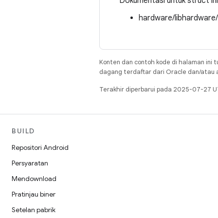
Dokumentasi untuk struct ini d
hardware/libhardware
Konten dan contoh kode di halaman ini t
dagang terdaftar dari Oracle dan/atau af
Terakhir diperbarui pada 2025-07-27 U
BUILD
Repositori Android
Persyaratan
Mendownload
Pratinjau biner
Setelan pabrik