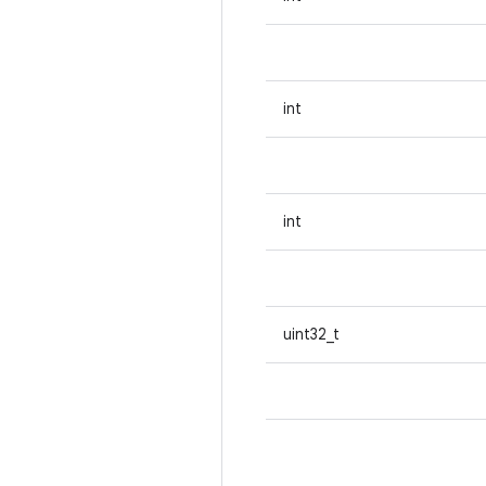
int
int
uint32_t