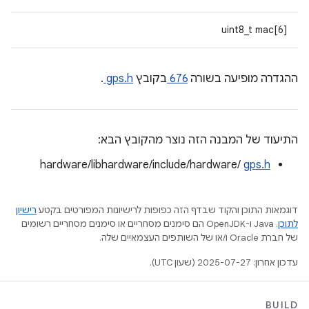
uint8_t mac[6]
ההגדרה מופיעה בשורה
676
בקובץ
gps.h
.
התיעוד של המבנה הזה נוצר מהקובץ הבא:
hardware/libhardware/include/hardware/
gps.h
דוגמאות התוכן והקוד שבדף הזה כפופות לרישיונות המפורטים בקטע
רישיון
לתוכן
.‏ Java ו-OpenJDK הם סימנים מסחריים או סימנים מסחריים רשומים
של חברת Oracle ו/או של השותפים העצמאיים שלה.
עדכון אחרון: 2025-07-27 (שעון UTC).
BUILD