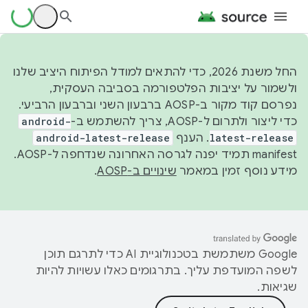
החל משנת 2026, כדי להתאים למודל הפיתוח היציב שלנו
ולשמור על יציבות הפלטפורמה בסביבה העסקית,
נפרסם קוד מקור ב-AOSP ברבעון השני וברבעון הרביעי.
כדי ליצור ולתרום ל-AOSP, צריך להשתמש ב-
android-
latest-release
. הענף
android-latest-release
manifest תמיד יפנה לגרסה האחרונה שנדחפה ל-AOSP.
מידע נוסף זמין במאמר
שינויים ב-AOSP
.
‫Google משתמשת בטכנולוגיית AI כדי לתרגם תוכן
לשפה המועדפת עליך. בתרגומים כאלו עשויות להיות
שגיאות.