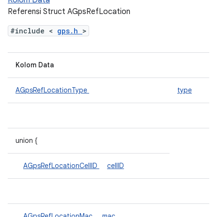
Kolom Data
Referensi Struct AGpsRefLocation
#include <
gps.h
>
Kolom Data
AGpsRefLocationType
type
union {
AGpsRefLocationCellID
cellID
AGpsRefLocationMac
mac