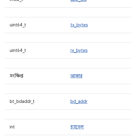
uint64_t
tx_bytes
uint64_t
rx_bytes
সংক্ষিপ্ত
আকার
bt_bdaddr_t
bd_addr
int
চ্যানেল