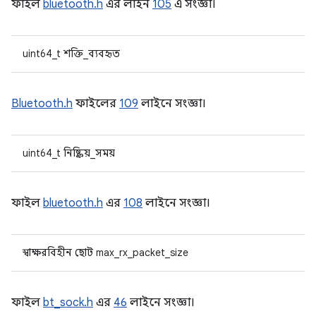
ফাইল
bluetooth.h
এর লাইন
105
এ সংজ্ঞা।
uint64_t শক্তি_ব্যবহৃত
Bluetooth.h
ফাইলের
109
লাইনে সংজ্ঞা।
uint64_t নিষ্ক্রিয়_সময়
ফাইল
bluetooth.h
এর
108
লাইনে সংজ্ঞা।
স্বাক্ষরবিহীন ছোট max_rx_packet_size
ফাইল
bt_sock.h
এর
46
লাইনে সংজ্ঞা।