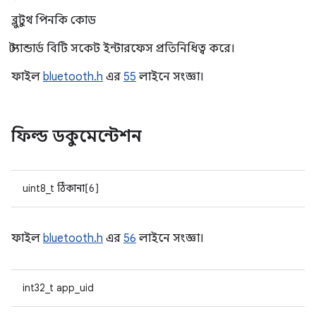
ব্লুটুথ পিনকি কোড
স্ট্যান্ডার্ড বিটি সকেট ইন্টারফেস প্রতিনিধিত্ব করে।
ফাইল
bluetooth.h
এর
55
লাইনে সংজ্ঞা।
ফিল্ড ডকুমেন্টেশন
uint8_t ঠিকানা[6]
ফাইল
bluetooth.h
এর
56
লাইনে সংজ্ঞা।
int32_t app_uid