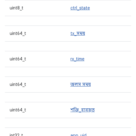
uint8_t
ctrl_state
uint64_t
tx_সময়
uint64_t
rx_time
uint64_t
অলস সময়
uint64_t
শক্তি_ব্যবহৃত
int32_t
app_uid