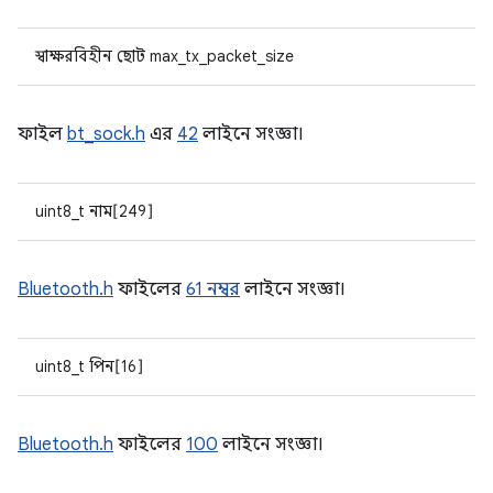
স্বাক্ষরবিহীন ছোট max_tx_packet_size
ফাইল
bt_sock.h
এর
42
লাইনে সংজ্ঞা।
uint8_t নাম[249]
Bluetooth.h
ফাইলের
61 নম্বর
লাইনে সংজ্ঞা।
uint8_t পিন[16]
Bluetooth.h
ফাইলের
100
লাইনে সংজ্ঞা।