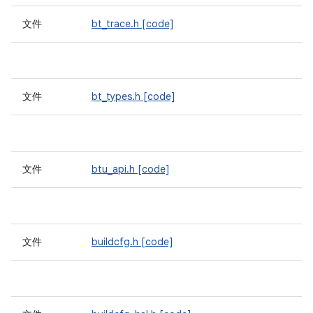
文件
bt_trace.h
[code]
文件
bt_types.h
[code]
文件
btu_api.h
[code]
文件
buildcfg.h
[code]