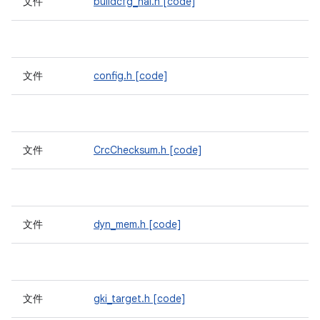
文件
buildcfg_hal.h
[code]
文件
config.h
[code]
文件
CrcChecksum.h
[code]
文件
dyn_mem.h
[code]
文件
gki_target.h
[code]