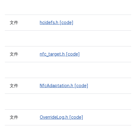
文件
hcidefs.h
[code]
文件
nfc_target.h
[code]
文件
NfcAdaptation.h
[code]
文件
OverrideLog.h
[code]