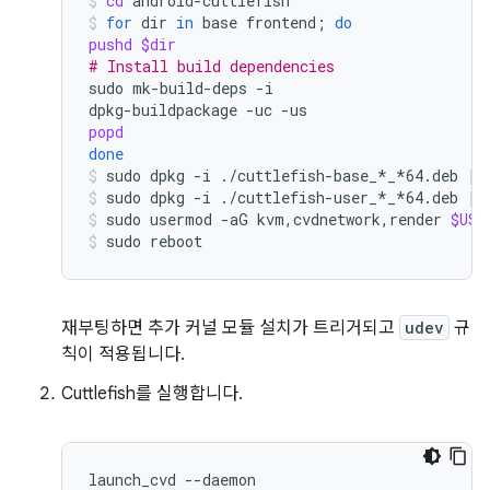
cd
android-cuttlefish
for
dir
in
base
frontend
;
do
pushd
$dir
# Install build dependencies
sudo
mk-build-deps
-i

dpkg-buildpackage
-uc
popd
done
sudo
dpkg
-i
./cuttlefish-base_*_*64.deb
||
sudo
dpkg
-i
./cuttlefish-user_*_*64.deb
||
sudo
usermod
-aG
kvm,cvdnetwork,render
$USE
sudo
reboot
재부팅하면 추가 커널 모듈 설치가 트리거되고
udev
규
칙이 적용됩니다.
Cuttlefish를 실행합니다.