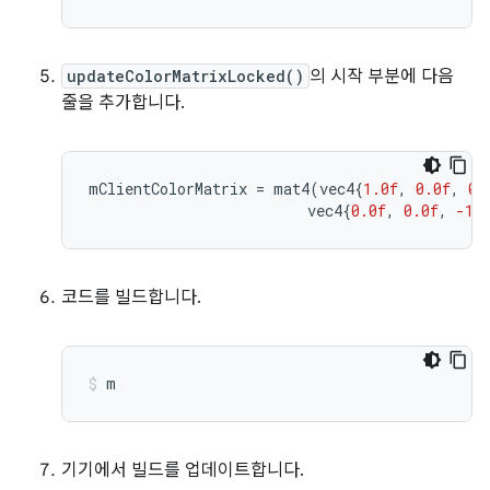
updateColorMatrixLocked()
의 시작 부분에 다음
줄을 추가합니다.
mClientColorMatrix
=
mat4
(
vec4
{
1.0f
,
0.0f
,
0.
vec4
{
0.0f
,
0.0f
,
-1.
코드를 빌드합니다.
m
기기에서 빌드를 업데이트합니다.