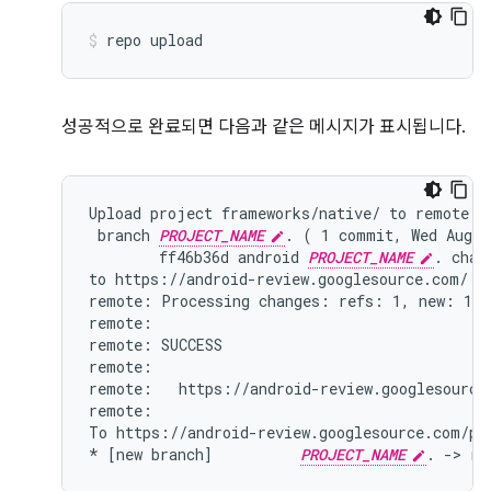
repo
upload
성공적으로 완료되면 다음과 같은 메시지가 표시됩니다.
Upload project frameworks/native/ to remote br
 branch 
PROJECT_NAME
. ( 1 commit, Wed Aug 7
        ff46b36d android 
PROJECT_NAME
. chang
to https://android-review.googlesource.com/ (y
remote: Processing changes: refs: 1, new: 1, d
remote:

remote: SUCCESS

remote:

remote:   https://android-review.googlesource
remote:

To https://android-review.googlesource.com/pla
* [new branch]          
PROJECT_NAME