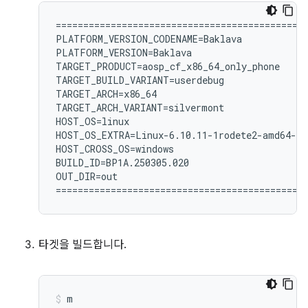
============================================

PLATFORM_VERSION_CODENAME=Baklava

PLATFORM_VERSION=Baklava

TARGET_PRODUCT=aosp_cf_x86_64_only_phone

TARGET_BUILD_VARIANT=userdebug

TARGET_ARCH=x86_64

TARGET_ARCH_VARIANT=silvermont

HOST_OS=linux

HOST_OS_EXTRA=Linux-6.10.11-1rodete2-amd64-x8
HOST_CROSS_OS=windows

BUILD_ID=BP1A.250305.020

OUT_DIR=out

타겟을 빌드합니다.
m