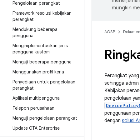
menerjemahk
Pengelolaan perangkat
mungkin me
Framework resolusi kebijakan
perangkat
Mendukung beberapa
AOSP
Dokume
pengguna
Mengimplementasikan jenis
Ringk
pengguna kustom
Menguji beberapa pengguna
Menggunakan profil kerja
Perangkat yang 
Penyediaan untuk pengelolaan
sehingga admin 
perangkat
Kebijakan peran
pengelolaan yan
Aplikasi multipengguna
DevicePolicy
Telepon perusahaan
penggunaan peru
Menguji pengelolaan perangkat
dengan
solusi A
Update OTA Enterprise