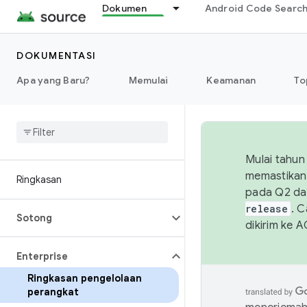
Dokumen
Android Code Searc
DOKUMENTASI
Apa yang Baru?
Memulai
Keamanan
To
Mulai tahun
memastikan 
Ringkasan
pada Q2 da
release
. 
Sotong
dikirim ke 
Enterprise
Ringkasan pengelolaan
perangkat