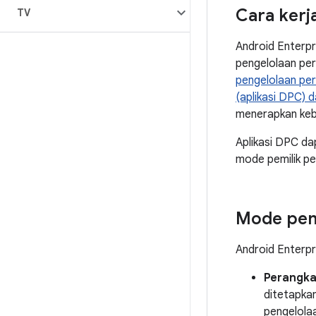
Cara kerj
TV
Android Enterpr
pengelolaan pe
pengelolaan per
(aplikasi DPC) 
menerapkan keb
Aplikasi DPC da
mode pemilik pe
Mode peng
Android Enterp
Perangka
ditetapka
pengelolaa