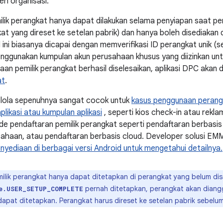
leh organisasi.
lik perangkat hanya dapat dilakukan selama penyiapan saat pe
at yang direset ke setelan pabrik) dan hanya boleh disediakan d
ini biasanya dicapai dengan memverifikasi ID perangkat unik (s
ggunakan kumpulan akun perusahaan khusus yang diizinkan unt
aan pemilik perangkat berhasil diselesaikan, aplikasi DPC akan
at
.
elola sepenuhnya sangat cocok untuk
kasus penggunaan perang
aplikasi atau kumpulan aplikasi
, seperti kios check-in atau rekla
 pendaftaran pemilik perangkat seperti pendaftaran berbasis
ahaan, atau pendaftaran berbasis cloud. Developer solusi EM
yediaan di berbagai versi Android untuk mengetahui detailnya.
ilik perangkat hanya dapat ditetapkan di perangkat yang belum dis
pernah ditetapkan, perangkat akan diangg
e.USER_SETUP_COMPLETE
dapat ditetapkan. Perangkat harus direset ke setelan pabrik sebelum