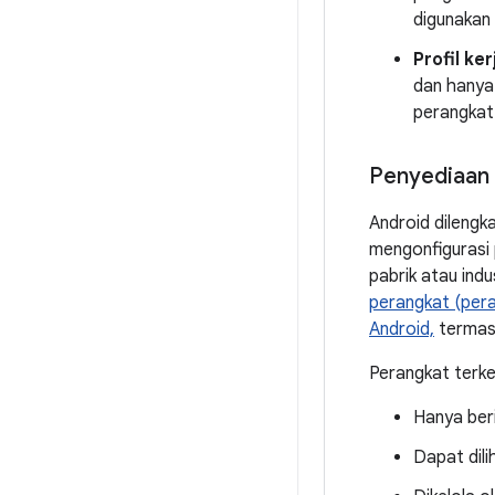
digunakan 
Profil ker
dan hanya 
perangkat 
Penyediaan 
Android dilengk
mengonfigurasi 
pabrik atau ind
perangkat (per
Android,
termasu
Perangkat terke
Hanya beri
Dapat dili