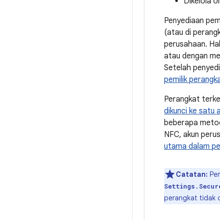
Dikelola o
Penyediaan pemi
(atau di perangk
perusahaan. Hal 
atau dengan men
Setelah penyedi
pemilik perangk
Perangkat terk
dikunci ke satu 
beberapa metode
NFC, akun perus
utama dalam pen
Catatan:
Pem
Settings.Secur
perangkat tidak 