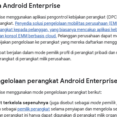
a Android Enterprise
ise menggunakan aplikasi pengontrol kebijakan perangkat (DPC
rangkat.
Penyedia solusi pengelolaan mobilitas perusahaan (EM
angkat kepada pelanggan, yang biasanya mencakup aplikasi keb
dan konsol EMM berbasis cloud.
Pelanggan perusahaan dapat me
ijakan pengelolaan ke perangkat yang mereka daftarkan meng
pat berjalan dalam mode pemilik profil di perangkat pribadi dan
rangkat di perangkat milik perusahaan.
elolaan perangkat Android Enterpris
rise menggunakan mode pengelolaan perangkat berikut:
t terkelola sepenuhnya
(juga disebut sebagai
mode pemilik
n sebagai
pemilik perangkat
selama penyiapan dan mengelola sel
n perangkat ini hanya dapat digunakan di perangkat milik organi