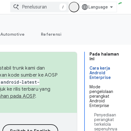
/
Automotive
Referensi
Pada halaman
ini
abil trunk kami dan
Cara kerja
Android
sikan kode sumber ke AOSP
Enterprise
android-latest-
Mode
uk ke rilis terbaru yang
pengelolaan
ahan pada AOSP
.
perangkat
Android
Enterprise
Penyediaan
perangkat
terkelola
sepenuhnya