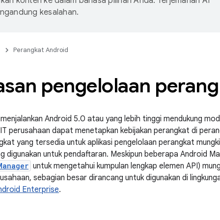
an konten ke dalam bahasa pilihan Anda. Terjemahan AI
ngandung kesalahan.
n
Perangkat Android
asan pengelolaan perang
menjalankan Android 5.0 atau yang lebih tinggi mendukung mo
IT perusahaan dapat menetapkan kebijakan perangkat di perang
gkat yang tersedia untuk aplikasi pengelolaan perangkat mungk
g digunakan untuk pendaftaran. Meskipun beberapa Android Ma
Manager
untuk mengetahui kumpulan lengkap elemen API) mungkin
sahaan, sebagian besar dirancang untuk digunakan di lingkung
ndroid Enterprise
.