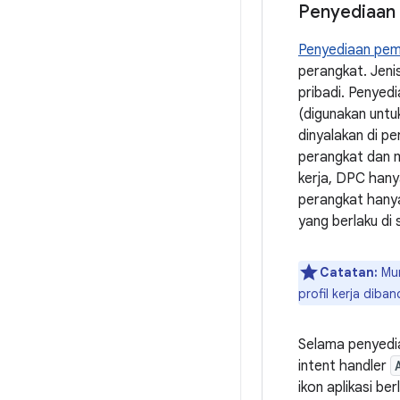
Penyediaan p
Penyediaan pemil
perangkat. Jeni
pribadi. Penyed
(digunakan untu
dinyalakan di p
perangkat dan m
kerja, DPC hanya
perangkat hanya
yang berlaku di 
Catatan:
Mun
profil kerja diba
Selama penyedia
intent handler
ikon aplikasi be