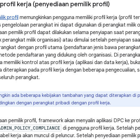
rofil kerja (penyediaan pemilik profil)
ik profil
memungkinkan pengguna memiliki profil kerja (profil terk
s pengelolaan perangkat ini dapat digunakan di perangkat milik 
iaan pemilik profil dapat dilakukan selama penyiapan saat peran
k perangkat milik organisasi) atau dimulai setelah penyiapan sa
erangkat dengan profil utama (pendaftaran jenis bawa perangkat 
etode pendaftaran yang didukung oleh organisasi. Di perangkat
 memiliki kontrol atas profil kerja (aplikasi dan data kerja), buka
 diterapkan pada profil kerja dengan beberapa pengecualian, s
seluruh perangkat.
gkin ada beberapa kebijakan tambahan yang dapat diterapkan di pe
ndingkan dengan perangkat pribadi dengan profil kerja.
an pemilik profil, framework akan menyalin aplikasi DPC ke prof
ADMIN_POLICY_COMPLIANCE
di pengguna profil kerja. Setelah pe
rlabel kerja akan muncul di peluncur. Setelah penyediaan pemilik pr