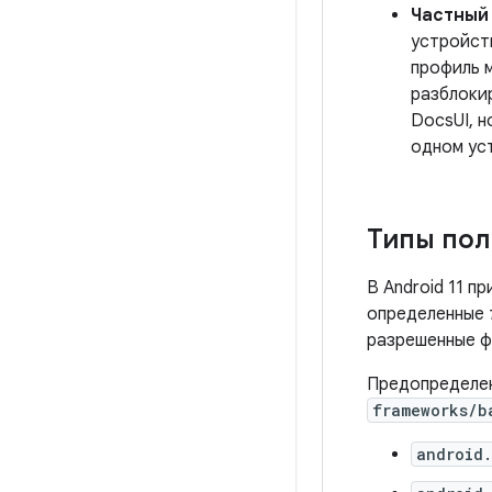
Частный
устройст
профиль 
разблокир
DocsUI, 
одном ус
Типы пол
В Android 11 п
определенные
разрешенные ф
Предопределен
frameworks/b
android.