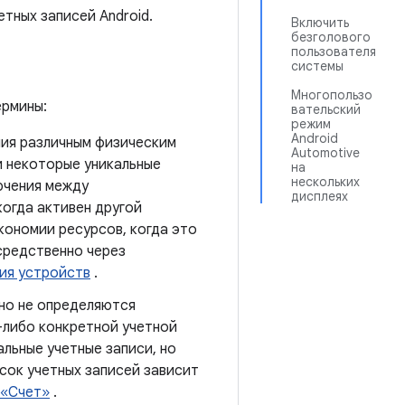
тных записей Android.
Включить
безголового
пользователя
системы
Многопользо
ермины:
вательский
режим
Android
ния различным физическим
Automotive
и некоторые уникальные
на
нескольких
ючения между
дисплеях
огда активен другой
кономии ресурсов, когда это
средственно через
ия устройств
.
 но не определяются
й-либо конкретной учетной
льные учетные записи, но
сок учетных записей зависит
 «Счет»
.