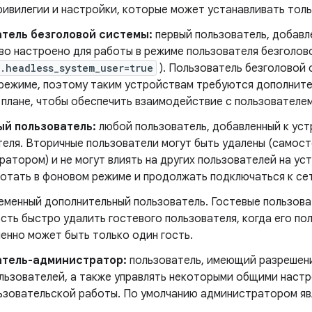
ивилегии и настройки, которые может устанавливать толь
тель безголовой системы:
первый пользователь, добавле
во настроено для работы в режиме пользователя безголов
.headless_system_user=true
). Пользователь безголовой 
режиме, поэтому таким устройствам требуются дополните
 плане, чтобы обеспечить взаимодействие с пользователем
й пользователь:
любой пользователь, добавленный к уст
теля. Вторичные пользователи могут быть удалены (самост
атором) и не могут влиять на других пользователей на ус
ботать в фоновом режиме и продолжать подключаться к се
еменный дополнительный пользователь. Гостевые пользов
ть быстро удалить гостевого пользователя, когда его по
енно может быть только один гость.
атель-администратор:
пользователь, имеющий разрешени
ользователей, а также управлять некоторыми общими наст
ьзовательской работы. По умолчанию администратором яв