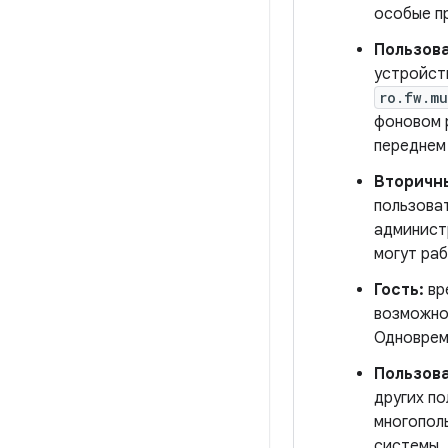
особые пр
Пользова
устройст
ro.fw.mu
фоновом 
переднем
Вторичны
пользова
администр
могут ра
Гость:
вр
возможнос
Одноврем
Пользов
других п
многопол
системы.