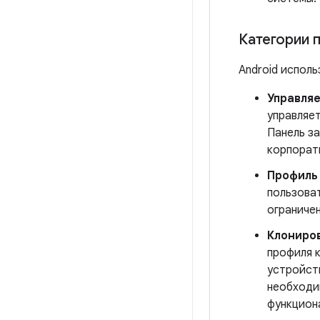
Категории 
Android испол
Управля
управляе
Панель з
корпорат
Профиль 
пользова
ограничен
Клониро
профиля 
устройст
необходи
функцион