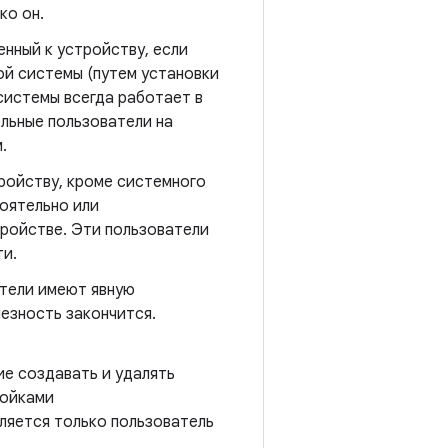
ко он.
нный к устройству, если
ой системы (путем установки
системы всегда работает в
льные пользователи на
.
ройству, кроме системного
оятельно или
тройстве. Эти пользователи
ти.
атели имеют явную
лезность закончится.
е создавать и удалять
ройками
ляется только пользователь