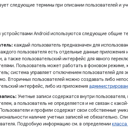
зует следующие термины при описании пользователей и уче
я устройствами Android используются следующие общие т
тель:
каждый
пользователь
предназначен для использова
 каждого пользователя есть отдельные данные приложения 
и, а также пользовательский интерфейс для явного перекл
телями. Пользователь может работать в фоновом режиме, к
ель; система управляет отключением пользователей для э
мо. Вторичных пользователей можно создавать либо непо
тельский интерфейс, либо из приложения
администрирован
запись:
Учетные записи содержатся внутри пользователя,
елем, а пользователь не определяется и не связан с како
 Пользователи и профили содержат свои собственные уника
иональности наличие учетных записей не обязательно. Спи
ователя. Подробную информацию см. в определении
класса