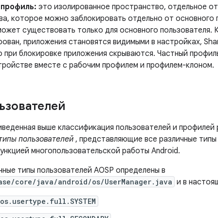
 профиль:
это изолированное пространство, отдельное от
ва, которое можно заблокировать отдельно от основного 
может существовать только для основного пользователя. 
ован, приложения становятся видимыми в настройках, Shar
но при блокировке приложения скрываются. Частный профи
тройстве вместе с рабочим профилем и профилем-клоном.
ьзователей
риведенная выше классификация пользователей и профилей 
типы пользователей
, представляющие все различные типы
ункцией многопользовательской работы Android.
ные типы пользователей AOSP определены в
ase/core/java/android/os/UserManager.java
и в настоя
os.usertype.full.SYSTEM