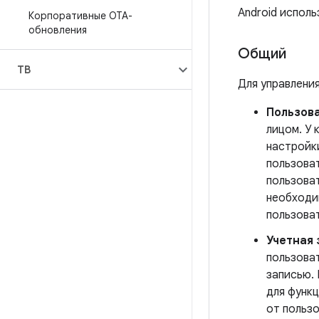
Android исполь
Корпоративные OTA-
обновления
Общий
ТВ
Для управлени
Пользова
лицом. У
настройк
пользова
пользоват
необходи
пользова
Учетная 
пользоват
записью.
для функц
от польз