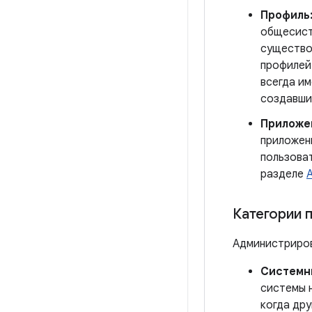
Профиль
общесист
существо
профилей
всегда и
создавши
Приложе
приложен
пользоват
разделе
Категории 
Администриров
Системн
системы н
когда дру