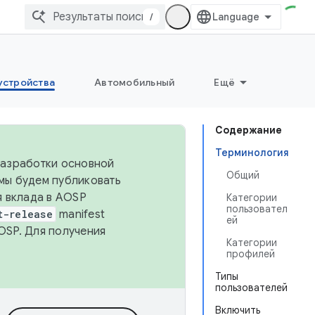
/
устройства
Автомобильный
Ещё
Содержание
Терминология
 разработки основной
Общий
 мы будем публиковать
я вклада в AOSP
Категории
пользовател
t-release
manifest
ей
OSP. Для получения
Категории
профилей
Типы
пользователей
Включить