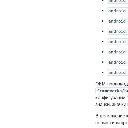
android.
android.
android.
android
android.
android.
android.
android.
OEM-производи
frameworks/b
конфигурации 
значки, значк
В дополнение 
новые типы пр