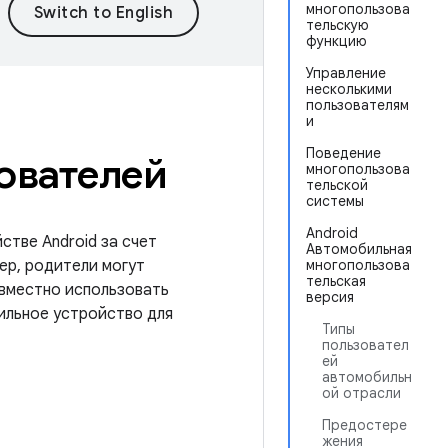
многопользова
тельскую
функцию
Управление
несколькими
пользователям
и
Поведение
ователей
многопользова
тельской
системы
Android
стве Android за счет
Автомобильная
ер, родители могут
многопользова
тельская
овместно использовать
версия
ильное устройство для
Типы
пользовател
ей
автомобильн
ой отрасли
Предостере
жения