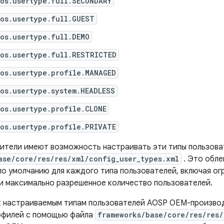
os.usertype.full.SECONDARY
os.usertype.full.GUEST
os.usertype.full.DEMO
.os.usertype.full.RESTRICTED
os.usertype.profile.MANAGED
os.usertype.system.HEADLESS
os.usertype.profile.CLONE
os.usertype.profile.PRIVATE
тели имеют возможность настраивать эти типы пользоват
ase/core/res/res/xml/config_user_types.xml
. Это обле
по умолчанию для каждого типа пользователей, включая ог
и и максимально разрешенное количество пользователей.
к настраиваемым типам пользователей AOSP OEM-произво
офилей с помощью файла
frameworks/base/core/res/res/