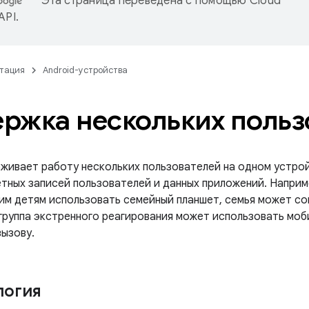
Эта страница переведена с помощью
Cloud
 API
.
тация
Android-устройства
ржка нескольких польз
рживает работу нескольких пользователей на одном устрой
етных записей пользователей и данных приложений. Наприм
им детям использовать семейный планшет, семья может с
 группа экстренного реагирования может использовать моб
вызову.
логия