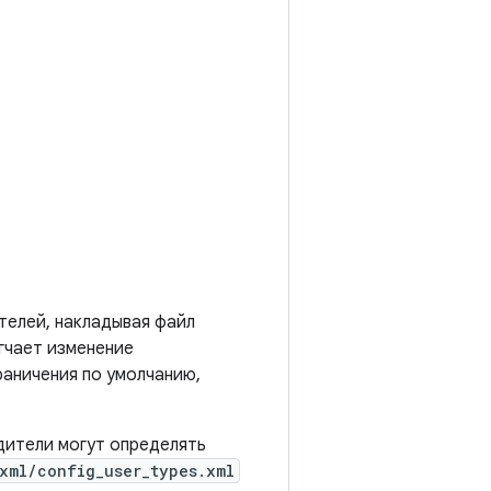
елей, накладывая файл
гчает изменение
раничения по умолчанию,
дители могут определять
xml/config_user_types.xml