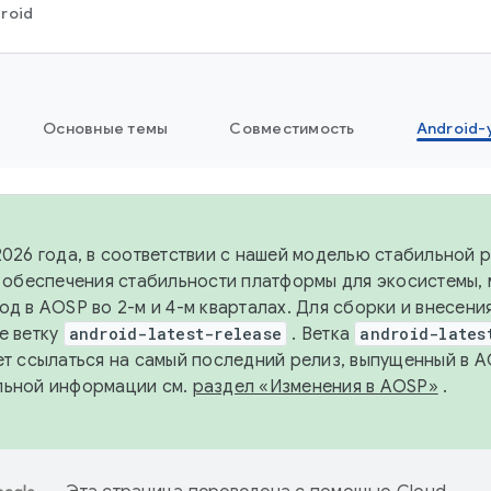
roid
Основные темы
Совместимость
Android-
2026 года, в соответствии с нашей моделью стабильной
я обеспечения стабильности платформы для экосистемы,
од в AOSP во 2-м и 4-м кварталах. Для сборки и внесени
е ветку
android-latest-release
. Ветка
android-lates
ет ссылаться на самый последний релиз, выпущенный в A
льной информации см.
раздел «Изменения в AOSP»
.