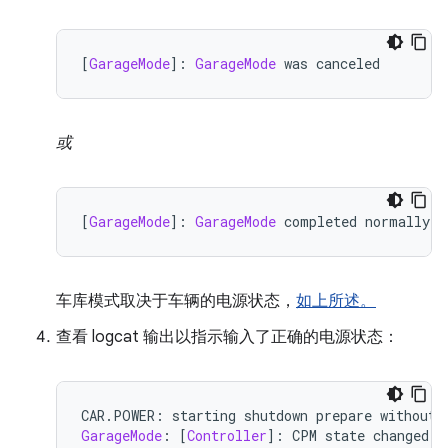
[
GarageMode
]:
GarageMode
 was canceled
或
[
GarageMode
]:
GarageMode
 completed normally
车库模式取决于车辆的电源状态，
如上所述。
查看 logcat 输出以指示输入了正确的电源状态：
CAR
.
POWER
:
 starting shutdown prepare without 
GarageMode
:
[
Controller
]:
 CPM state changed t