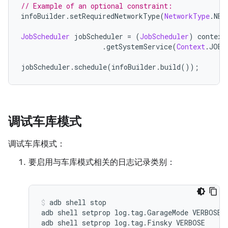
// Example of an optional constraint:
infoBuilder
.
setRequiredNetworkType
(
NetworkType
.
NET
JobScheduler
 jobScheduler 
=
(
JobScheduler
)
 context
.
getSystemService
(
Context
.
JOB_
jobScheduler
.
schedule
(
infoBuilder
.
build
());
调试车库模式
调试车库模式：
要启用与车库模式相关的日志记录类别：
adb shell stop

adb shell setprop log.tag.GarageMode VERBOSE

adb shell setprop log.tag.Finsky VERBOSE
