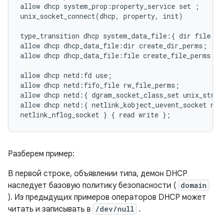
allow dhcp system_prop:property_service set ;

unix_socket_connect(dhcp, property, init)

type_transition dhcp system_data_file:{ dir file } 
allow dhcp dhcp_data_file:dir create_dir_perms;

allow dhcp dhcp_data_file:file create_file_perms;

allow dhcp netd:fd use;

allow dhcp netd:fifo_file rw_file_perms;

allow dhcp netd:{ dgram_socket_class_set unix_strea
allow dhcp netd:{ netlink_kobject_uevent_socket net
Разберем пример:
В первой строке, объявлении типа, демон DHCP
наследует базовую политику безопасности (
domain
). Из предыдущих примеров операторов DHCP может
читать и записывать в
/dev/null
.