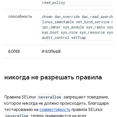
read_policy
способность
chown dac_override dac_read_search f
linux_immutable net_bind_service net
ipc_owner sys_module sys_rawio sys_c
sys_boot sys_nice sys_resource sys_t
audit_control setfcap
БОЛЕЕ
И БОЛЬШЕ
никогда не разрешать правила
Правила SELinux
neverallow
запрещают поведение,
которое никогда не должно происходить. Благодаря
тестированию на
совместимость
правила SELinux
neverallow
теперь применяются на всех