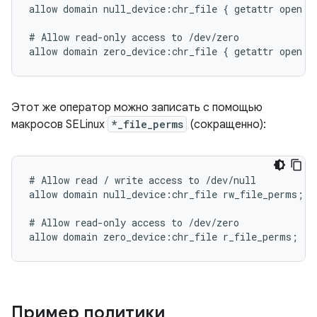
allow domain null_device:chr_file { getattr open re
# Allow read-only access to /dev/zero

Этот же оператор можно записать с помощью
макросов SELinux
*_file_perms
(сокращенно):
# Allow read / write access to /dev/null

allow domain null_device:chr_file rw_file_perms;

# Allow read-only access to /dev/zero

Пример политики