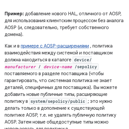
Пример:
добавление нового HAL, отличного от AOSP,
для использования клиентским процессом без аналога
AOSP (и, следовательно, требует собственного
домена).
Как и в
примере с AOSP-расширениями
, политика
взаимодействия между системой и поставщиком
должна находиться в каталоге
device/
manufacturer
/
device-name
/sepolicy
поставляемого в разделе поставщика (чтобы
гарантировать, что системная политика не знает
деталей, специфичных для поставщика). Вы можете
добавить новые публичные типы, расширяющие
политику в
system/sepolicy/public
; это нужно
делать только в дополнение к существующей
политике AOSP, т.е. не удалять публичную политику
AOSP. Затем новые общедоступные типы можно