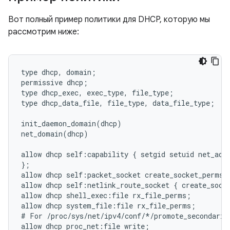
Вот полный пример политики для DHCP, которую мы
рассмотрим ниже:
type dhcp, domain;

permissive dhcp;

type dhcp_exec, exec_type, file_type;

type dhcp_data_file, file_type, data_file_type;

init_daemon_domain(dhcp)

net_domain(dhcp)

allow dhcp self:capability { setgid setuid net_admi
};

allow dhcp self:packet_socket create_socket_perms;

allow dhcp self:netlink_route_socket { create_socke
allow dhcp shell_exec:file rx_file_perms;

allow dhcp system_file:file rx_file_perms;

# For /proc/sys/net/ipv4/conf/*/promote_secondaries
allow dhcp proc_net:file write;
