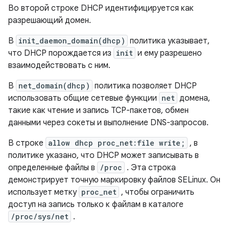
Во второй строке DHCP идентифицируется как
разрешающий домен.
В
init_daemon_domain(dhcp)
политика указывает,
что DHCP порождается из
init
и ему разрешено
взаимодействовать с ним.
В
net_domain(dhcp)
политика позволяет DHCP
использовать общие сетевые функции
net
домена,
такие как чтение и запись TCP-пакетов, обмен
данными через сокеты и выполнение DNS-запросов.
В строке
allow dhcp proc_net:file write;
, в
политике указано, что DHCP может записывать в
определенные файлы в
/proc
. Эта строка
демонстрирует точную маркировку файлов SELinux. Он
использует метку
proc_net
, чтобы ограничить
доступ на запись только к файлам в каталоге
/proc/sys/net
.