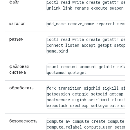
файл
ioctl read write create getattr seta
unlink link rename execute swapon q
каталог
add_name remove_name reparent searc
разъем
ioctl read write create getattr seta
connect listen accept getopt setopt 
name_bind
файловая
mount remount unmount getattr relabe
система
quotamod quotaget
обработать
fork transition sigchld sigkill sigs
getsession getpgid setpgid getcap se
noatsecure siginh setrlimit rlimitin
execstack execheap setkeycreate set
безопасность
compute_av compute_create compute_me
compute_relabel compute_user setenfo