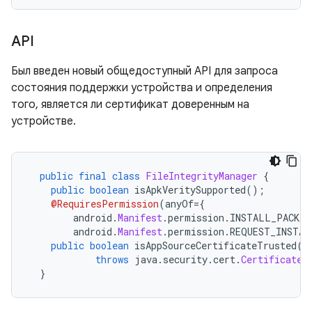
API
Был введен новый общедоступный API для запроса
состояния поддержки устройства и определения
того, является ли сертификат доверенным на
устройстве.
public
final
class
FileIntegrityManager
{
public
boolean
 isApkVeritySupported
();
@RequiresPermission
(
anyOf
={
        android
.
Manifest
.
permission
.
INSTALL_PACKAG
        android
.
Manifest
.
permission
.
REQUEST_INSTAL
public
boolean
 isAppSourceCertificateTrusted
(
@
throws
 java
.
security
.
cert
.
CertificateE
}