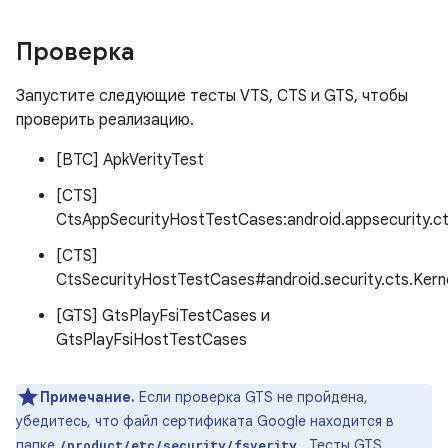
Проверка
Запустите следующие тесты VTS, CTS и GTS, чтобы
проверить реализацию.
[ВТС] ApkVerityTest
[CTS]
CtsAppSecurityHostTestCases:android.appsecurity.cts
[CTS]
CtsSecurityHostTestCases#android.security.cts.Kern
[GTS] GtsPlayFsiTestCases и
GtsPlayFsiHostTestCases
Примечание.
Если проверка GTS не пройдена,
убедитесь, что файл сертификата Google находится в
папке
. Тесты GTS
/product/etc/security/fsverity