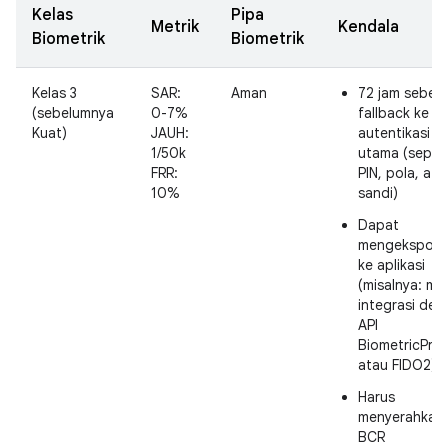
Kelas
Pipa
Metrik
Kendala
Biometrik
Biometrik
Kelas 3
SAR:
Aman
72 jam sebel
(sebelumnya
0-7%
fallback ke
Kuat)
JAUH:
autentikasi
1/50k
utama (sepert
FRR:
PIN, pola, ata
10%
sandi)
Dapat
mengekspos 
ke aplikasi
(misalnya: mel
integrasi de
API
BiometricPro
atau FIDO2)
Harus
menyerahkan
BCR