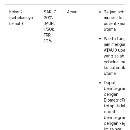
Kelas 2
SAR: 7-
Aman
24 jam sebel
(sebelumnya
20%
mundur ke
Lemah)
JAUH:
autentikasi
1/50k
utama
FRR:
Waktu tungg
10%
jam mengang
ATAU 3 upaya
yang salah
sebelum mun
ke autentikas
utama
Dapat
berintegrasi
dengan
BiometricPro
tetapi tidak
dapat
berintegrasi
dengan keyst
(misalnya: un