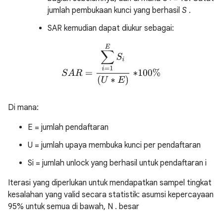
jumlah pembukaan kunci yang berhasil
S
.
SAR kemudian dapat diukur sebagai:
S
A
R
=
∑
i
=
1
E
S
i
(
U
∗
E
)
∗
100
%
Di mana:
E = jumlah pendaftaran
U = jumlah upaya membuka kunci per pendaftaran
Si = jumlah unlock yang berhasil untuk pendaftaran i
Iterasi yang diperlukan untuk mendapatkan sampel tingkat
kesalahan yang valid secara statistik: asumsi kepercayaan
95% untuk semua di bawah, N . besar