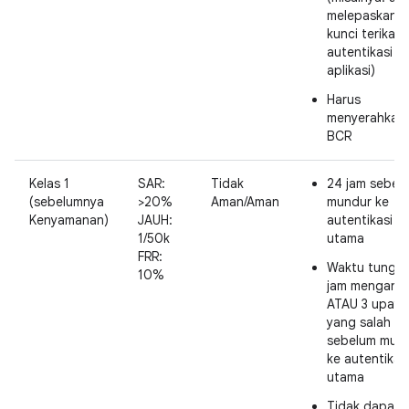
melepaskan
kunci terikat
autentikasi
aplikasi)
Harus
menyerahkan
BCR
Kelas 1
SAR:
Tidak
24 jam sebel
(sebelumnya
>20%
Aman/Aman
mundur ke
Kenyamanan)
JAUH:
autentikasi
1/50k
utama
FRR:
Waktu tungg
10%
jam mengang
ATAU 3 upaya
yang salah
sebelum mun
ke autentikas
utama
Tidak dapat