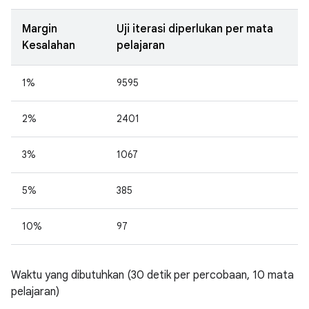
Margin
Uji iterasi diperlukan per mata
Kesalahan
pelajaran
1%
9595
2%
2401
3%
1067
5%
385
10%
97
Waktu yang dibutuhkan (30 detik per percobaan, 10 mata
pelajaran)