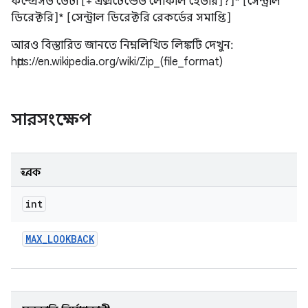
কম্প্রেসড ডেটা [+ এক্সটেন্ডেড লোকাল হেডার]?]* [সেন্ট্রাল
ডিরেক্টরি]* [সেন্ট্রাল ডিরেক্টরি রেকর্ডের সমাপ্তি]
আরও বিস্তারিত জানতে নিম্নলিখিত লিঙ্কটি দেখুন:
https://en.wikipedia.org/wiki/Zip_(file_format)
সারসংক্ষেপ
ধ্রুবক
int
MAX
_
LOOKBACK