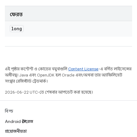
ফেরত
long
এই পৃষ্ঠার কন্টেন্ট ও কোডের নমুনাগুলি
Content License
-এ বর্ণিত লাইসেন্সের
অধীনস্থ। Java এবং OpenJDK হল Oracle এবং/অথবা তার অ্যাফিলিয়েট
সংস্থার রেজিস্টার্ড ট্রেডমার্ক।
2026-06-22 UTC-তে শেষবার আপডেট করা হয়েছে।
বিল্ড
Android স্টোরেজ
প্রয়োজনীয়তা