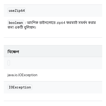
use
Zip64
boolean
: আংশিক ডাউনলোডে zip64 ফরম্যাট সমর্থন করার
জন্য একটি বুলিয়ান।
নিক্ষেপ
java.io.IOException
IOException