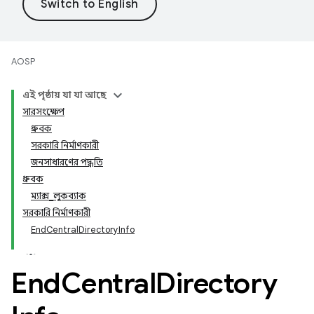
AOSP
এই পৃষ্ঠায় যা যা আছে
সারসংক্ষেপ
ধ্রুবক
সরকারি নির্মাণকারী
জনসাধারণের পদ্ধতি
ধ্রুবক
ম্যাক্স_লুকব্যাক
সরকারি নির্মাণকারী
EndCentralDirectoryInfo
End
Central
Directory