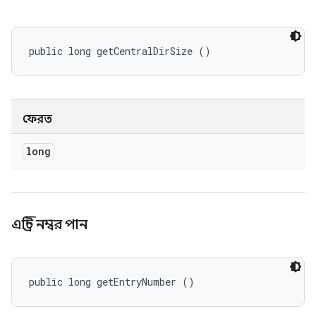
public long getCentralDirSize ()
ফেরত
long
এন্ট্রি নম্বর পান
public long getEntryNumber ()