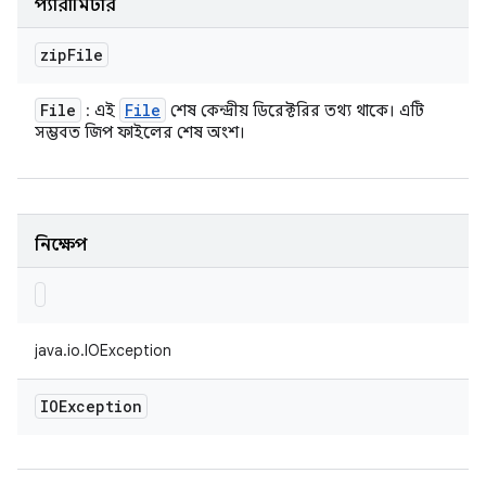
প্যারামিটার
zip
File
File
File
: এই
শেষ কেন্দ্রীয় ডিরেক্টরির তথ্য থাকে। এটি
সম্ভবত জিপ ফাইলের শেষ অংশ।
নিক্ষেপ
java.io.IOException
IOException