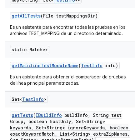
get
All
Tests
(File test
Mappings
Dir)
Es un asistente para encontrar todas las pruebas en los
archivos TEST_MAPPING de un directorio determinado.
static Matcher
get
Mainline
Test
Module
Name
(
Test
Info
info)
Es un asistente para obtener el comparador de pruebas
de línea principal parametrizadas.
Set<
Test
Info
>
get
Tests
(
IBuild
Info
build
Info
,
String test
Group
,
boolean host
Only
,
Set<String>
keywords
,
Set<String> ignore
Keywords
,
boolean
exact
Keyword
Match
,
List<String> extra
Zip
Names
,