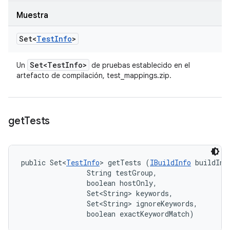
Muestra
Set<
Test
Info
>
Set<Test
Info>
Un
de pruebas establecido en el
artefacto de compilación, test_mappings.zip.
get
Tests
public Set<
TestInfo
> getTests (
IBuildInfo
 buildInfo
                String testGroup, 

                boolean hostOnly, 

                Set<String> keywords, 

                Set<String> ignoreKeywords, 

                boolean exactKeywordMatch)