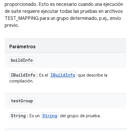
proporcionado. Esto es necesario cuando una ejecución
de suite requiere ejecutar todas las pruebas en archivos
TEST_MAPPING para un grupo determinado, p.ej., envío
previo.
Parámetros
build
Info
IBuild
Info
IBuild
Info
: Es el
que describe la
compilación.
test
Group
String
String
: Es un
del grupo de prueba.