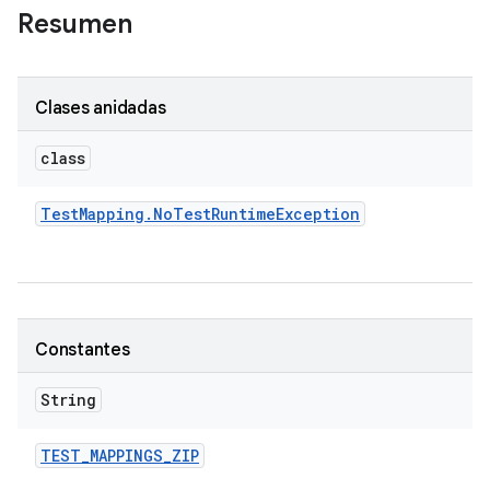
Resumen
Clases anidadas
class
Test
Mapping
.
No
Test
Runtime
Exception
Constantes
String
TEST
_
MAPPINGS
_
ZIP