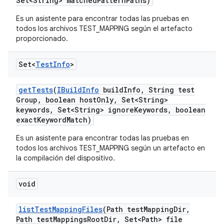
Set<String> matched
Pattern
Paths)
Es un asistente para encontrar todas las pruebas en
todos los archivos TEST_MAPPING según el artefacto
proporcionado.
Set<
Test
Info
>
get
Tests
(
IBuild
Info
build
Info
,
String test
Group
,
boolean host
Only
,
Set<String>
keywords
,
Set<String> ignore
Keywords
,
boolean
exact
Keyword
Match)
Es un asistente para encontrar todas las pruebas en
todos los archivos TEST_MAPPING según un artefacto en
la compilación del dispositivo.
void
list
Test
Mapping
Files
(Path test
Mapping
Dir
,
Path test
Mappings
Root
Dir
,
Set<Path> file