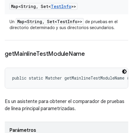
Map<String
,
Set<
Test
Info
>>
Map<String
,
Set<Test
Info>>
Un
de pruebas en el
directorio determinado y sus directorios secundarios.
get
Mainline
Test
Module
Name
public static Matcher getMainlineTestModuleName (
T
Es un asistente para obtener el comparador de pruebas
de línea principal parametrizadas.
Parámetros