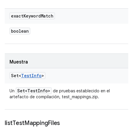
exact
Keyword
Match
boolean
Muestra
Set<
Test
Info
>
Set<Test
Info>
Un
de pruebas establecido en el
artefacto de compilación, test_mappings.zip.
list
Test
Mapping
Files