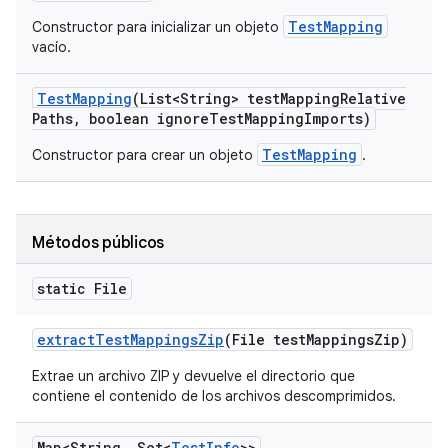
TestMapping
Constructor para inicializar un objeto
vacío.
Test
Mapping
(List<String> test
Mapping
Relative
Paths
,
boolean ignore
Test
Mapping
Imports)
TestMapping
Constructor para crear un objeto
.
Métodos públicos
static File
extract
Test
Mappings
Zip
(File test
Mappings
Zip)
Extrae un archivo ZIP y devuelve el directorio que
contiene el contenido de los archivos descomprimidos.
Map<String
,
Set<
Test
Info
>>