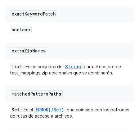
exact
Keyword
Match
boolean
extra
Zip
Names
List
String
: Es un conjunto de
para el nombre de
test_mappings.zip adicionales que se combinarán.
matched
Pattern
Paths
Set
ERROR(
/
Set
)
: Es el
que coincide con los patrones
de rutas de acceso a archivos.