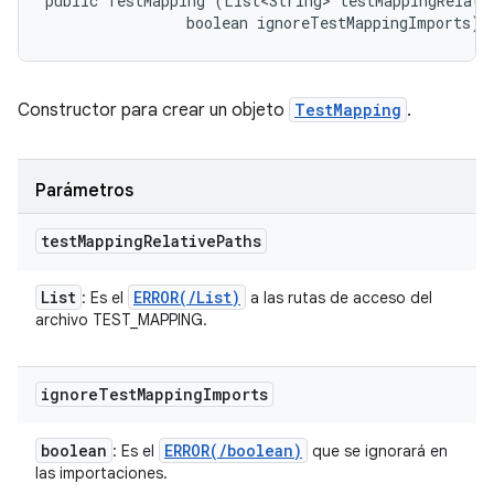
public TestMapping (List<String> testMappingRelativ
                boolean ignoreTestMappingImports)
Constructor para crear un objeto
TestMapping
.
Parámetros
test
Mapping
Relative
Paths
List
ERROR(
/
List
)
: Es el
a las rutas de acceso del
archivo TEST_MAPPING.
ignore
Test
Mapping
Imports
boolean
ERROR(
/
boolean)
: Es el
que se ignorará en
las importaciones.