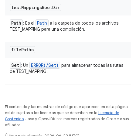
test
Mappings
Root
Dir
Path
Path
: Es el
a la carpeta de todos los archivos
TEST_MAPPING para una compilación.
file
Paths
Set
ERROR(
/
Set
)
: Un
para almacenar todas las rutas
de TEST_MAPPING.
El contenido y las muestras de código que aparecen en esta página
están sujetas a las licencias que se describen en la
Licencia de
Contenido
. Java y OpenJDK son marcas registradas de Oracle o sus
afiliados.
Última actualización: 2026-06-22 (UTC)