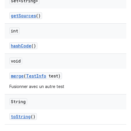
Set<String>
get
Sources
()
int
hash
Code
()
void
merge
(
Test
Info
test)
Fusionner avec un autre test
String
to
String
()