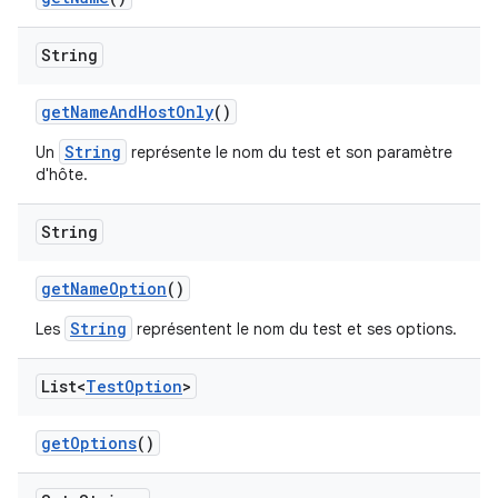
String
get
Name
And
Host
Only
()
String
Un
représente le nom du test et son paramètre
d'hôte.
String
get
Name
Option
()
String
Les
représentent le nom du test et ses options.
List<
Test
Option
>
get
Options
()