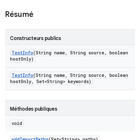
Résumé
Constructeurs publics
Test
Info
(String name
,
String source
,
boolean
host
Only)
Test
Info
(String name
,
String source
,
boolean
host
Only
,
Set<String> keywords)
Méthodes publiques
void
add
Import
Paths
(Set<String> paths)