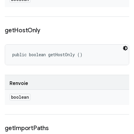
get
Host
Only
public boolean getHostOnly ()
Renvoie
boolean
get
Import
Paths