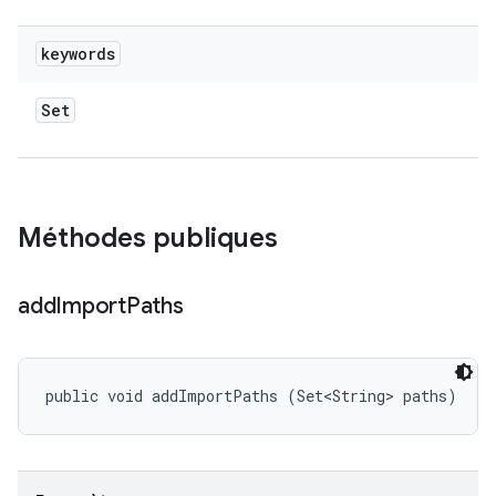
keywords
Set
Méthodes publiques
add
Import
Paths
public void addImportPaths (Set<String> paths)