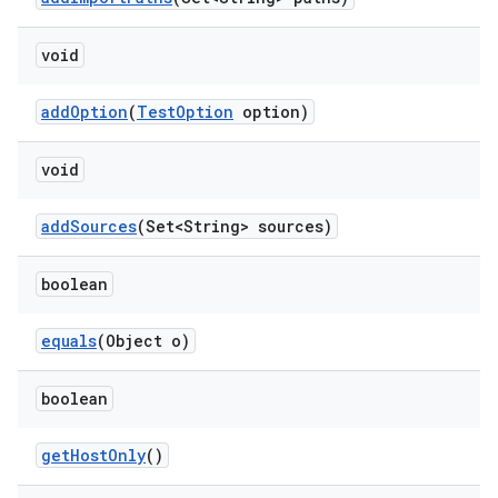
void
add
Option
(
Test
Option
option)
void
add
Sources
(Set<String> sources)
boolean
equals
(Object o)
boolean
get
Host
Only
()