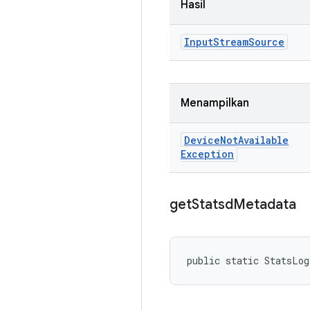
Hasil
Input
Stream
Source
Menampilkan
Device
Not
Available
Exception
get
Statsd
Metadata
public static StatsLog