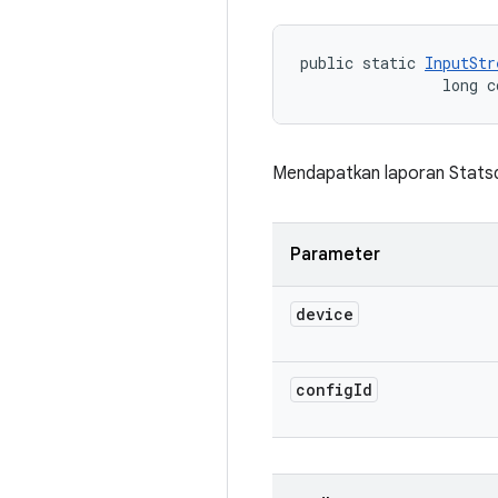
public static 
InputStr
                long c
Mendapatkan laporan Statsd
Parameter
device
config
Id