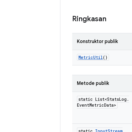
Ringkasan
Konstruktor publik
Metric
Util
()
Metode publik
static List<Stats
Log
.
Event
Metric
Data>
static
Input
Stream