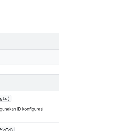
g
Id)
gunakan ID konfigurasi
fig
Id)