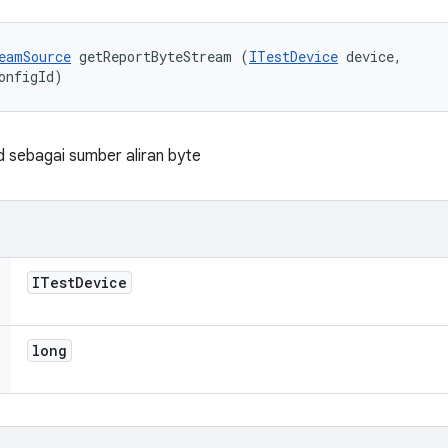
eamSource
 getReportByteStream (
ITestDevice
 device, 

onfigId)
 sebagai sumber aliran byte
ITest
Device
long