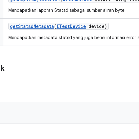
Mendapatkan laporan Statsd sebagai sumber aliran byte
get
Statsd
Metadata
(
ITest
Device
device)
Mendapatkan metadata statsd yang juga berisi informasi error s
ik