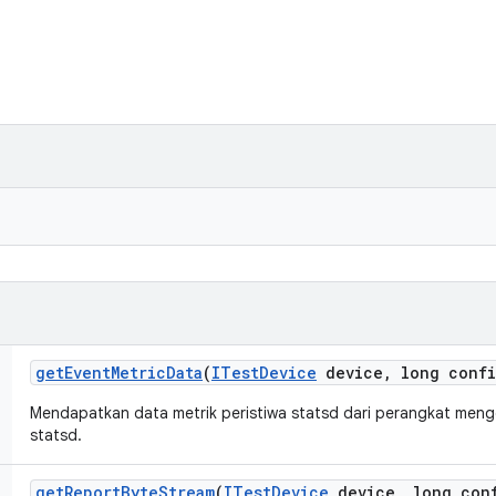
get
Event
Metric
Data
(
ITest
Device
device
,
long confi
Mendapatkan data metrik peristiwa statsd dari perangkat meng
statsd.
get
Report
Byte
Stream
(
ITest
Device
device
,
long con