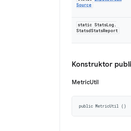
Source
static Stats
Log
.
Statsd
Stats
Report
Konstruktor publ
Metric
Util
public MetricUtil ()