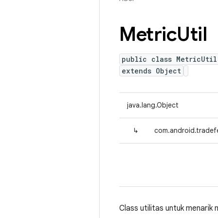
Metric
Util
public class MetricUtil
extends Object
java.lang.Object
↳
com.android.tradefe
Class utilitas untuk menarik 