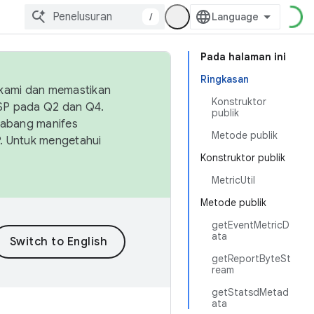
/
Pada halaman ini
Ringkasan
 kami dan memastikan
Konstruktor
OSP pada Q2 dan Q4.
publik
Cabang manifes
Metode publik
SP. Untuk mengetahui
Konstruktor publik
MetricUtil
Metode publik
getEventMetricD
ata
getReportByteSt
ream
getStatsdMetad
ata