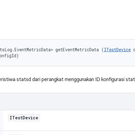
tsLog.EventMetricData> getEventMetricData (
ITestDevice
 
onfigId)
istiwa statsd dari perangkat menggunakan ID konfigurasi stat
ITest
Device