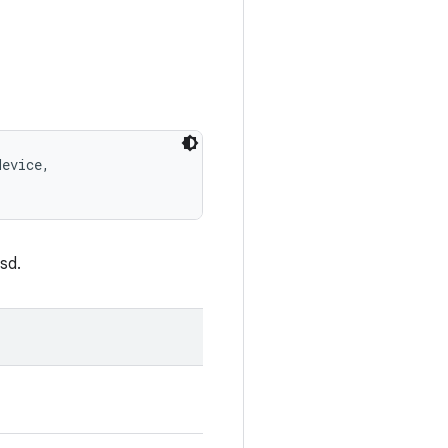
device, 

sd.