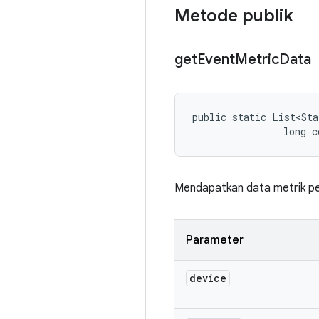
Metode publik
get
Event
Metric
Data
public static List<Sta
                long c
Mendapatkan data metrik per
Parameter
device