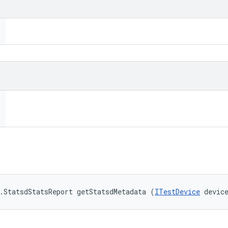
.StatsdStatsReport getStatsdMetadata (
ITestDevice
 devic