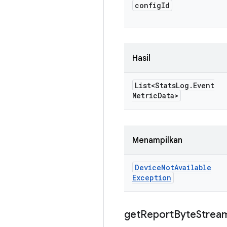
config
Id
Hasil
List<Stats
Log
.
Event
Metric
Data>
Menampilkan
Device
Not
Available
Exception
get
Report
Byte
Strea