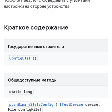
TODO(b/118635164): Объединить с утилитами
настройки на стороне устройства.
Краткое содержание
Государственные строители
Config
Util
()
Общедоступные методы
static long
push
Binary
Stats
Config
(
ITest
Device
device
,
File config
File)