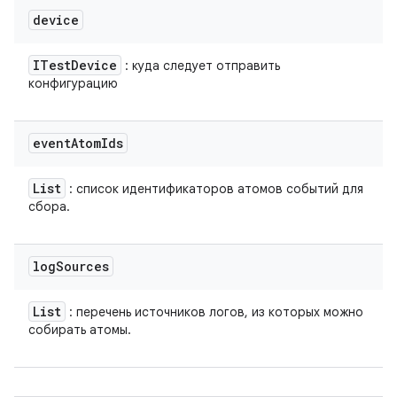
device
ITest
Device
: куда следует отправить
конфигурацию
event
Atom
Ids
List
: список идентификаторов атомов событий для
сбора.
log
Sources
List
: перечень источников логов, из которых можно
собирать атомы.