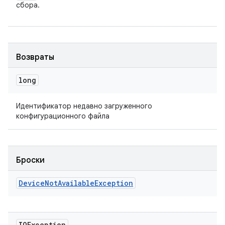
сбора.
Возвраты
long
Идентификатор недавно загруженного
конфигурационного файла
Броски
Device
Not
Available
Exception
IOException