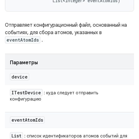
                List<Integer> eventAtomIds)
Отправляет конфигурационный файл, основанный на
событиях, для сбора атомов, указанных в
eventAtomIds
.
Параметры
device
ITest
Device
: куда следует отправить
конфигурацию
event
Atom
Ids
List
: список идентификаторов атомов событий для