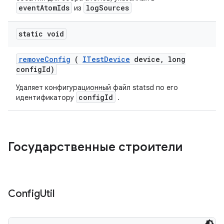
eventAtomIds
logSources
из
static void
remove
Config
(
ITest
Device
device
,
long
config
Id)
Удаляет конфигурационный файл statsd по его
configId
идентификатору
.
Государственные строители
Config
Util