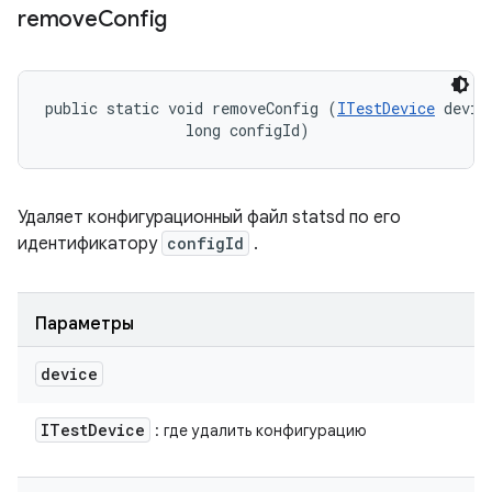
remove
Config
public static void removeConfig (
ITestDevice
 device
                long configId)
Удаляет конфигурационный файл statsd по его
идентификатору
configId
.
Параметры
device
ITest
Device
: где удалить конфигурацию