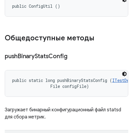
public ConfigUtil ()
Общедоступные методы
push
Binary
Stats
Config
public static long pushBinaryStatsConfig (
ITestDev
                File configFile)
Загружает бинарный конфигурационный файл statsd
для сбора метрик.