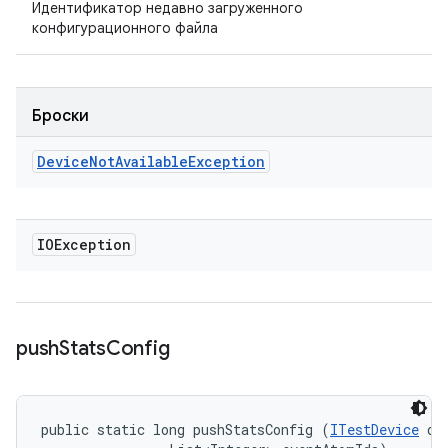
Идентификатор недавно загруженного
конфигурационного файла
Броски
Device
Not
Available
Exception
IOException
push
Stats
Config
public static long pushStatsConfig (
ITestDevice
 dev