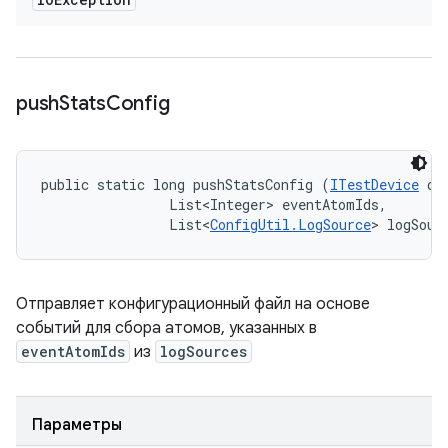
push
Stats
Config
public static long pushStatsConfig (
ITestDevice
 dev
                List<Integer> eventAtomIds, 

                List<
ConfigUtil.LogSource
> logSour
Отправляет конфигурационный файл на основе
событий для сбора атомов, указанных в
eventAtomIds
из
logSources
Параметры