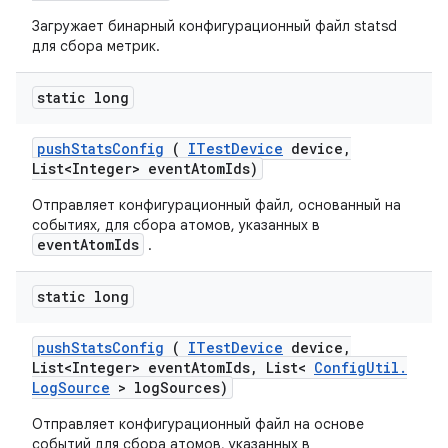
Загружает бинарный конфигурационный файл statsd
для сбора метрик.
static long
push
Stats
Config
(
ITest
Device
device
,
List<Integer> event
Atom
Ids)
Отправляет конфигурационный файл, основанный на
событиях, для сбора атомов, указанных в
eventAtomIds
.
static long
push
Stats
Config
(
ITest
Device
device
,
List<Integer> event
Atom
Ids
,
List<
Config
Util
.
Log
Source
> log
Sources)
Отправляет конфигурационный файл на основе
событий для сбора атомов, указанных в