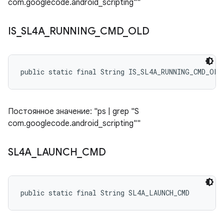
com.googlecode.android_scripting""
IS
_
SL4A
_
RUNNING
_
CMD
_
OLD
public static final String IS_SL4A_RUNNING_CMD_OLD
Постоянное значение: "ps | grep "S
com.googlecode.android_scripting""
SL4A
_
LAUNCH
_
CMD
public static final String SL4A_LAUNCH_CMD