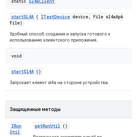
static
Sl4a
Client
start
SL4A
(
ITest
Device
device
,
File sl4a
Apk
File)
Удобный способ создания и запуска готового к
использованию клиентского приложения.
void
start
Sl4A
()
Запускает клиент sl4a на стороне устройства.
Защищенные методы
IRun
get
Run
Util
()
Util