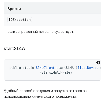
Броски
IOException
если запрошенный метод не существует.
start
SL4A
public static 
Sl4aClient
 startSL4A (
ITestDevice
 de
                File sl4aApkFile)
Удобный способ создания и запуска готового к
использованию клиентского приложения.