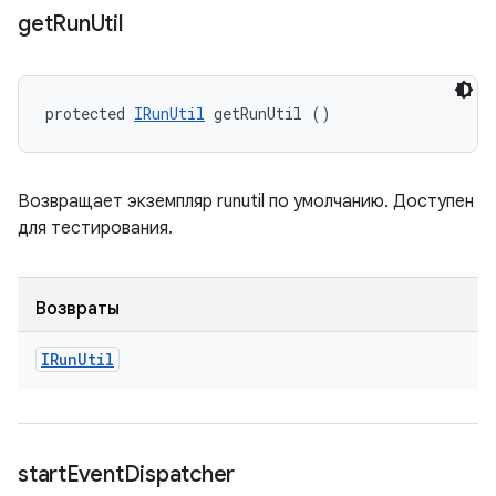
get
Run
Util
protected 
IRunUtil
 getRunUtil ()
Возвращает экземпляр runutil по умолчанию. Доступен
для тестирования.
Возвраты
IRun
Util
start
Event
Dispatcher