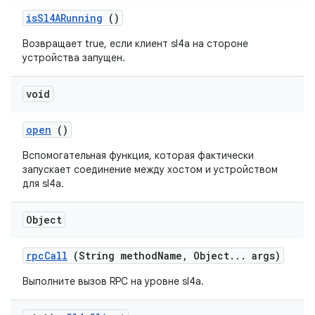
is
Sl4ARunning
()
Возвращает true, если клиент sl4a на стороне
устройства запущен.
void
open
()
Вспомогательная функция, которая фактически
запускает соединение между хостом и устройством
для sl4a.
Object
rpc
Call
(String method
Name
,
Object
.
.
.
args)
Выполните вызов RPC на уровне sl4a.