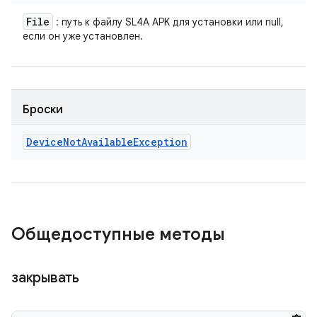
File
: путь к файлу SL4A APK для установки или null,
если он уже установлен.
Броски
Device
Not
Available
Exception
Общедоступные методы
закрывать