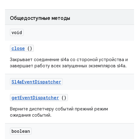
Общедоступные методы
void
close
()
Закрывает соединение sl4a со стороной устройства и
завершает работу всех запущенных экземпляров sl4a.
Sl4a
Event
Dispatcher
get
Event
Dispatcher
()
Верните диспетчеру событий прежний режим
ожидания событий.
boolean