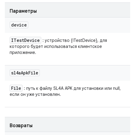
Параметры
device
ITest
Device
: устройство {ITestDevice}, для
которого будет использоваться клиентское
приложение.
sl4a
Apk
File
File
: путь к файлу SL4A APK для установки или null,
если он уже установлен.
Возвраты