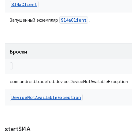
Sl4a
Client
Sl4a
Client
Запущенный экземпляр
.
Броски
com.android.tradefed.device.DeviceNotAvailableException
Device
Not
Available
Exception
start
Sl4A