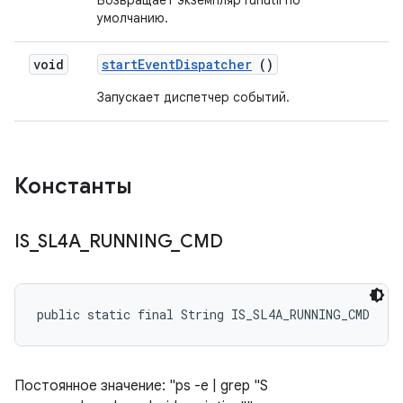
Возвращает экземпляр runutil по
умолчанию.
void
start
Event
Dispatcher
()
Запускает диспетчер событий.
Константы
IS
_
SL4A
_
RUNNING
_
CMD
public static final String IS_SL4A_RUNNING_CMD
Постоянное значение: "ps -e | grep "S