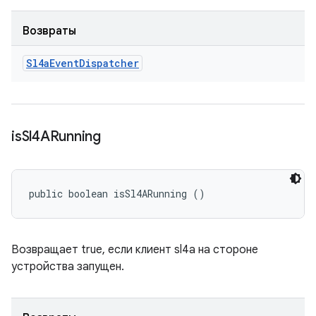
Возвраты
Sl4a
Event
Dispatcher
is
Sl4ARunning
public boolean isSl4ARunning ()
Возвращает true, если клиент sl4a на стороне
устройства запущен.