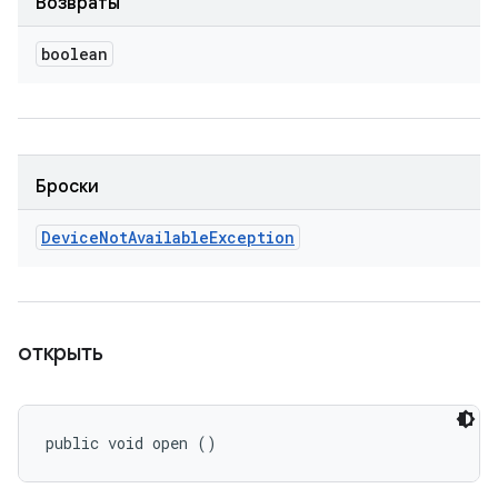
Возвраты
boolean
Броски
Device
Not
Available
Exception
открыть
public void open ()