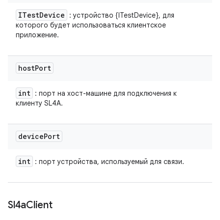
ITest
Device
: устройство {ITestDevice}, для
которого будет использоваться клиентское
приложение.
host
Port
int
: порт на хост-машине для подключения к
клиенту SL4A.
device
Port
int
: порт устройства, используемый для связи.
Sl4a
Client