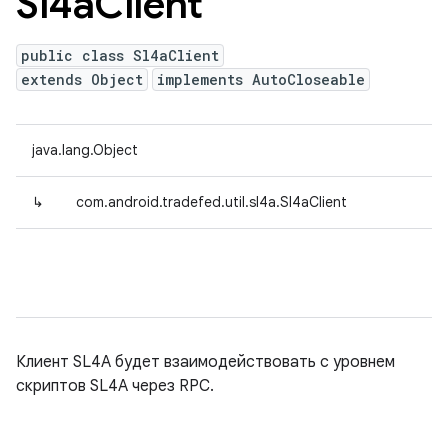
Sl4a
Client
public class Sl4aClient
extends Object
implements AutoCloseable
java.lang.Object
↳
com.android.tradefed.util.sl4a.Sl4aClient
Клиент SL4A будет взаимодействовать с уровнем
скриптов SL4A через RPC.