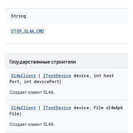
String
STOP
_
SL4A
_
CMD
Государственные строители
Sl4a
Client
(
ITest
Device
device
,
int host
Port
,
int device
Port)
Создает клиент SL4A.
Sl4a
Client
(
ITest
Device
device
,
File sl4a
Apk
File)
Создает клиент SL4A.