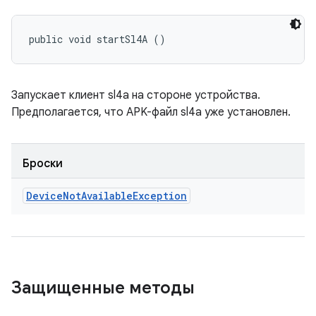
public void startSl4A ()
Запускает клиент sl4a на стороне устройства.
Предполагается, что APK-файл sl4a уже установлен.
Броски
Device
Not
Available
Exception
Защищенные методы