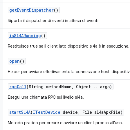
get
Event
Dispatcher
()
Riporta il dispatcher di eventi in attesa di eventi.
is
Sl4ARunning
()
Restituisce true se il client lato dispositivo sl4a è in esecuzione.
open
()
Helper per avviare effettivamente la connessione host-dispositiv
rpc
Call
(String method
Name
,
Object
.
.
.
args)
Esegui una chiamata RPC sul livello sl4a.
start
SL4A
(
ITest
Device
device
,
File sl4a
Apk
File)
Metodo pratico per creare e avviare un client pronto all'uso.