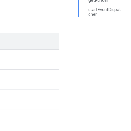
getRunUtil
startEventDispat
cher