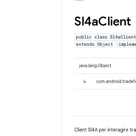
Sl4a
Client
public class Sl4aClient
extends Object
implem
java.lang.Object
↳
com.android.tradefe
Client Sl4A per interagire tra