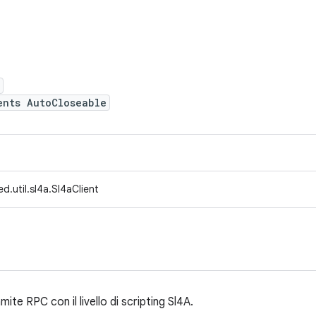
ents AutoCloseable
d.util.sl4a.Sl4aClient
mite RPC con il livello di scripting Sl4A.