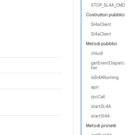
STOP_SL4A_CMD
Costruttori pubblici
Sl4aClient
Sl4aClient
Metodi pubblici
chiudi
getEventDispatc
her
isSl4ARunning
apri
rpcCall
startSL4A
startSl4A
Metodi protetti