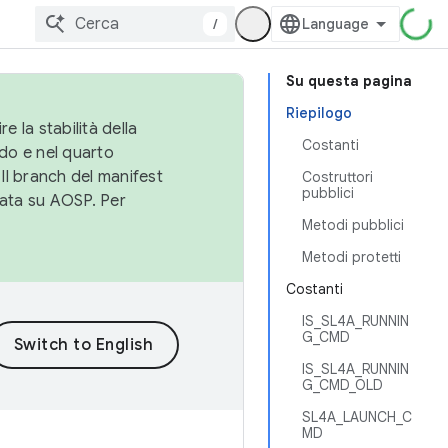
/
Su questa pagina
Riepilogo
e la stabilità della
Costanti
do e nel quarto
 Il branch del manifest
Costruttori
pubblici
cata su AOSP. Per
Metodi pubblici
Metodi protetti
Costanti
IS_SL4A_RUNNIN
G_CMD
IS_SL4A_RUNNIN
G_CMD_OLD
SL4A_LAUNCH_C
MD