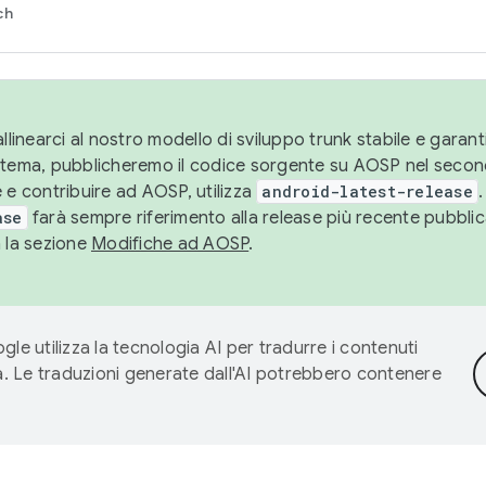
ch
llinearci al nostro modello di sviluppo trunk stabile e garantir
istema, pubblicheremo il codice sorgente su AOSP nel secon
 e contribuire ad AOSP, utilizza
android-latest-release
.
ase
farà sempre riferimento alla release più recente pubbli
a la sezione
Modifiche ad AOSP
.
gle utilizza la tecnologia AI per tradurre i contenuti
ta. Le traduzioni generate dall'AI potrebbero contenere