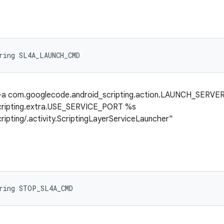
ring SL4A_LAUNCH_CMD
 -a com.googlecode.android_scripting.action.LAUNCH_SERVER
cripting.extra.USE_SERVICE_PORT %s
pting/.activity.ScriptingLayerServiceLauncher"
tring STOP_SL4A_CMD