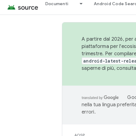
Documenti
Android Code Sear
A partire dal 2026, per a
piattaforma per l'ecos
trimestre. Per compilare
android-latest-rele
saperne di più, consult
Goo
nella tua lingua preferi
errori.
AOSP