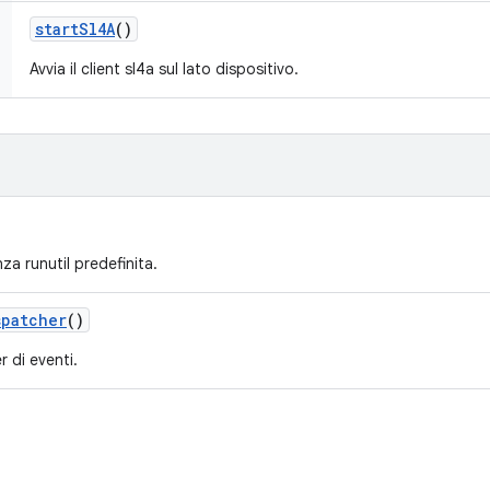
start
Sl4A
()
Avvia il client sl4a sul lato dispositivo.
nza runutil predefinita.
spatcher
()
r di eventi.