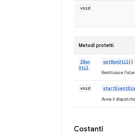
void
Metodi protetti
IRun
get
Run
Util
()
Util
Restituisce l'ista
void
start
Event
Di
Avvia il dispatche
Costanti