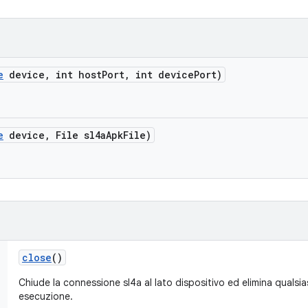
e
device
,
int host
Port
,
int device
Port)
e
device
,
File sl4a
Apk
File)
close
()
Chiude la connessione sl4a al lato dispositivo ed elimina qualsias
esecuzione.