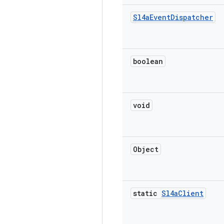
Sl4a
Event
Dispatcher
boolean
void
Object
static
Sl4a
Client