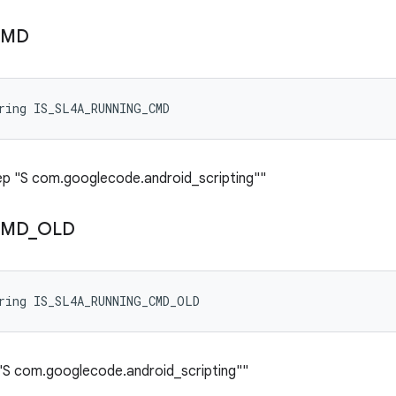
CMD
ring IS_SL4A_RUNNING_CMD
rep "S com.googlecode.android_scripting""
CMD
_
OLD
ring IS_SL4A_RUNNING_CMD_OLD
 "S com.googlecode.android_scripting""