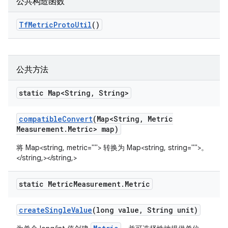
公共构造函数
Tf
Metric
Proto
Util
()
公共方法
static Map<String
,
String>
compatible
Convert
(Map<String
,
Metric
Measurement
.
Metric> map)
将 Map<string, metric=""> 转换为 Map<string, string="">。
</string,></string,>
static Metric
Measurement
.
Metric
create
Single
Value
(long value
,
String unit)