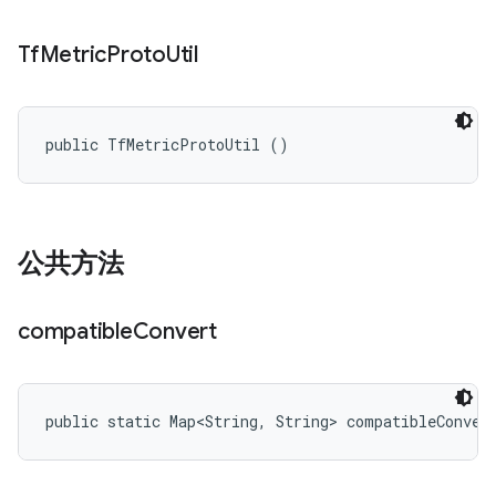
Tf
Metric
Proto
Util
public TfMetricProtoUtil ()
公共方法
compatible
Convert
public static Map<String, String> compatibleConver