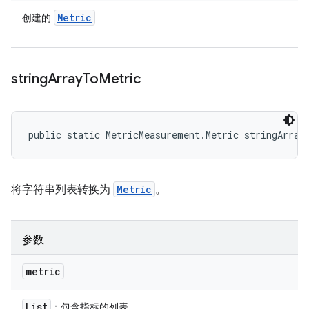
Metric
创建的
string
Array
To
Metric
public static MetricMeasurement.Metric stringArray
将字符串列表转换为
Metric
。
参数
metric
List
：包含指标的列表。