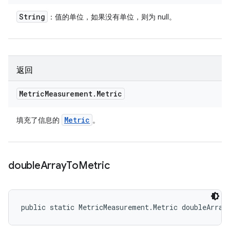
String
：值的单位，如果没有单位，则为 null。
返回
Metric
Measurement
.
Metric
Metric
填充了信息的
。
double
Array
To
Metric
public static MetricMeasurement.Metric doubleArray