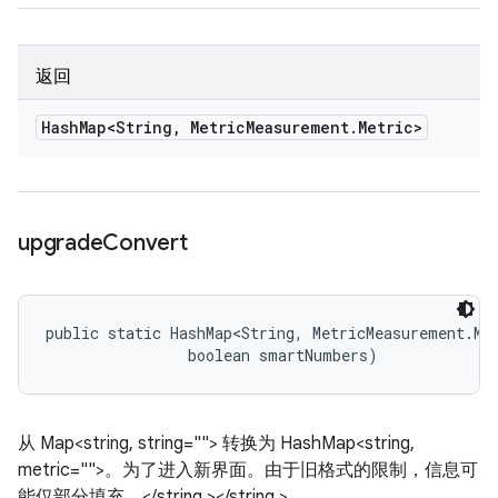
返回
Hash
Map<String
,
Metric
Measurement
.
Metric>
upgrade
Convert
public static HashMap<String, MetricMeasurement.Met
                boolean smartNumbers)
从 Map<string, string=""> 转换为 HashMap<string,
metric="">。为了进入新界面。由于旧格式的限制，信息可
能仅部分填充。</string,></string,>