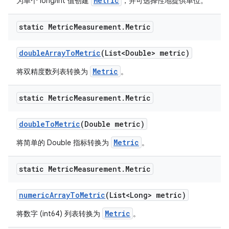
Metric
为单个 long/int 值创建
，并可选择性地提供单位。
static Metric
Measurement
.
Metric
double
Array
To
Metric
(List<Double> metric)
Metric
将双精度数列表转换为
。
static Metric
Measurement
.
Metric
double
To
Metric
(Double metric)
Metric
将简单的 Double 指标转换为
。
static Metric
Measurement
.
Metric
numeric
Array
To
Metric
(List<Long> metric)
Metric
将数字 (int64) 列表转换为
。