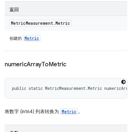
返回
Metric
Measurement
.
Metric
Metric
创建的
numeric
Array
To
Metric
public static MetricMeasurement.Metric numericArra
将数字 (int64) 列表转换为
Metric
。