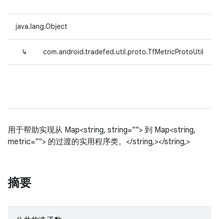
java.lang.Object
↳
com.android.tradefed.util.proto.TfMetricProtoUtil
用于帮助实现从 Map<string, string=""> 到 Map<string,
metric=""> 的过渡的实用程序类。</string,></string,>
摘要