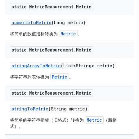
static Metric
Measurement
.
Metric
numeric
To
Metric
(Long metric)
Metric
将简单的数值指标转换为
。
static Metric
Measurement
.
Metric
string
Array
To
Metric
(List<String> metric)
Metric
将字符串列表转换为
。
static Metric
Measurement
.
Metric
string
To
Metric
(String metric)
Metric
将简单的字符串指标（旧格式）转换为
（新格
式）。