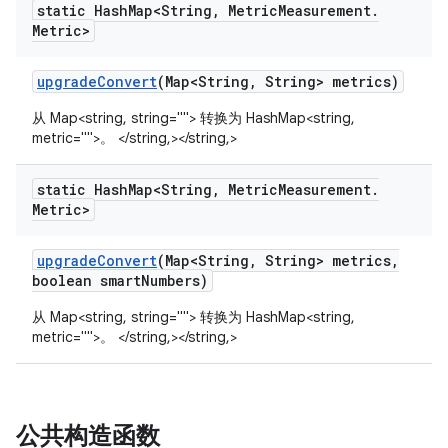
static Hash
Map<String
,
Metric
Measurement
.
Metric>
upgrade
Convert
(Map<String
,
String> metrics)
从 Map<string, string=""> 转换为 HashMap<string,
metric="">。 </string,></string,>
static Hash
Map<String
,
Metric
Measurement
.
Metric>
upgrade
Convert
(Map<String
,
String> metrics
,
boolean smart
Numbers)
从 Map<string, string=""> 转换为 HashMap<string,
metric="">。 </string,></string,>
公共构造函数