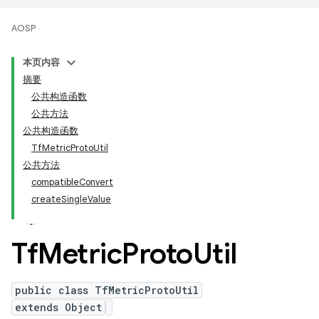
AOSP
本页内容
摘要
公共构造函数
公共方法
公共构造函数
TfMetricProtoUtil
公共方法
compatibleConvert
createSingleValue
Tf
Metric
Proto
Util
public class TfMetricProtoUtil
extends Object