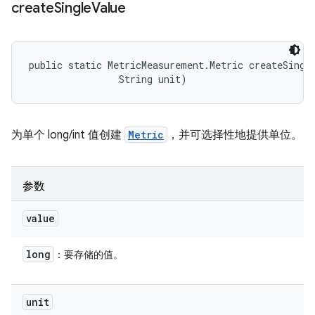
create
Single
Value
public static MetricMeasurement.Metric createSingle
                String unit)
为单个 long/int 值创建
Metric
，并可选择性地提供单位。
参数
value
long
：要存储的值。
unit