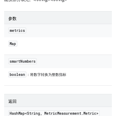
参数
metrics
Map
smart
Numbers
boolean
：将数字转换为整数指标
返回
Hash
Map<String
,
Metric
Measurement
.
Metric>