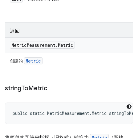
返回
Metric
Measurement
.
Metric
Metric
创建的
string
To
Metric
public static MetricMeasurement.Metric stringToMet
将简单的字符串指标（旧格式）转换为
Metric
（新格