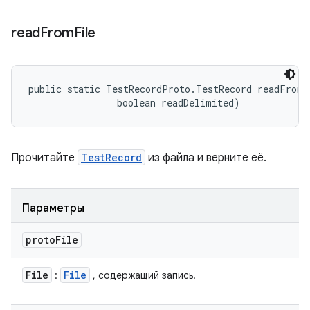
read
From
File
public static TestRecordProto.TestRecord readFromF
                boolean readDelimited)
Прочитайте
TestRecord
из файла и верните её.
Параметры
proto
File
File
File
:
, содержащий запись.