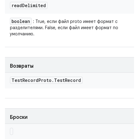
read
Delimited
boolean
: True, если файл proto имеет формат с
разделителями. False, если файл имеет формат по
умолчанию.
Возвраты
Test
Record
Proto
.
Test
Record
Броски