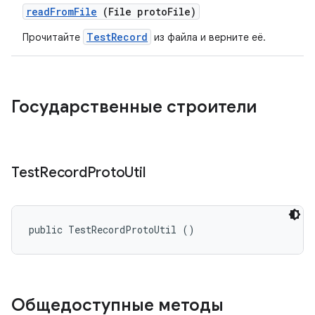
read
From
File
(File proto
File)
TestRecord
Прочитайте
из файла и верните её.
Государственные строители
Test
Record
Proto
Util
public TestRecordProtoUtil ()
Общедоступные методы