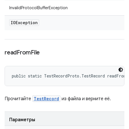
InvalidProtocolBufferException
IOException
read
From
File
public static TestRecordProto.TestRecord readFrom
Прочитайте
TestRecord
из файла и верните её.
Параметры