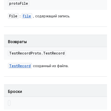
proto
File
File
File
:
, содержащий запись.
Возвраты
Test
Record
Proto
.
Test
Record
Test
Record
созданный из файла.
Броски