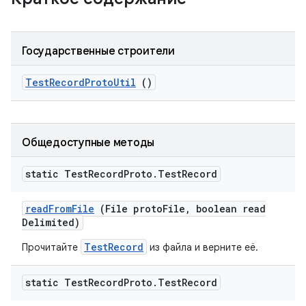
Государственные строители
Test
Record
Proto
Util
()
Общедоступные методы
static Test
Record
Proto
.
Test
Record
read
From
File
(File proto
File
,
boolean read
Delimited)
TestRecord
Прочитайте
из файла и верните её.
static Test
Record
Proto
.
Test
Record