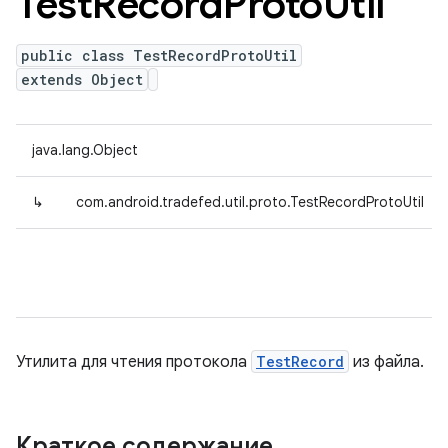
Test
Record
Proto
Util
public class TestRecordProtoUtil
extends Object
java.lang.Object
↳
com.android.tradefed.util.proto.TestRecordProtoUtil
Утилита для чтения протокола
TestRecord
из файла.
Краткое содержание