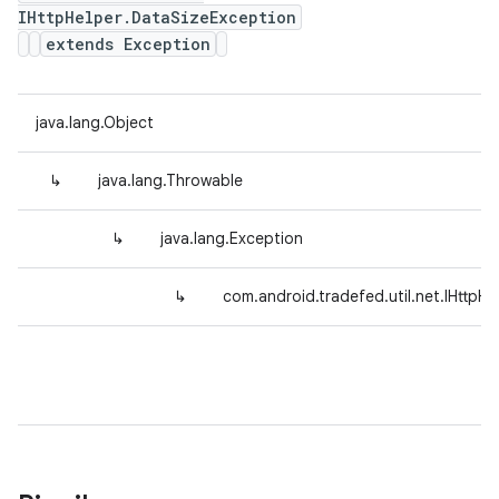
IHttpHelper.DataSizeException
extends Exception
java.lang.Object
↳
java.lang.Throwable
↳
java.lang.Exception
↳
com.android.tradefed.util.net.IHttpH