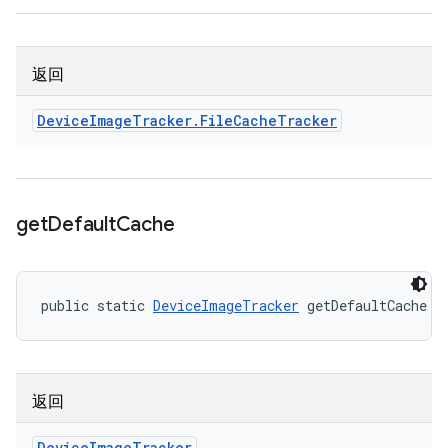
返回
Device
Image
Tracker
.
File
Cache
Tracker
get
Default
Cache
public static 
DeviceImageTracker
 getDefaultCache (
返回
Device
Image
Tracker