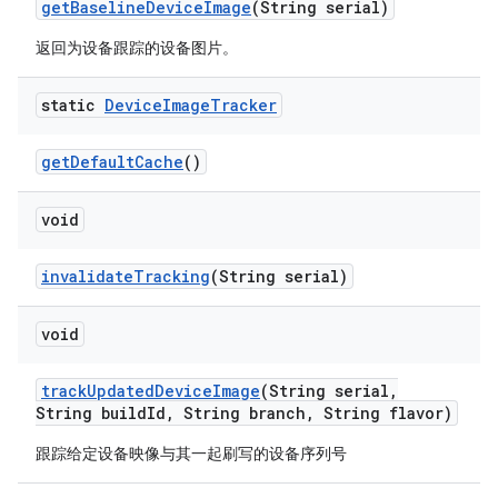
get
Baseline
Device
Image
(String serial)
返回为设备跟踪的设备图片。
static
Device
Image
Tracker
get
Default
Cache
()
void
invalidate
Tracking
(String serial)
void
track
Updated
Device
Image
(String serial
,
String build
Id
,
String branch
,
String flavor)
跟踪给定设备映像与其一起刷写的设备序列号