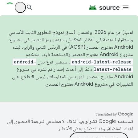
اعتبارًا من عام 2026، ولضمان اتّساق نموذج التطوير الثابت الأساسي
واستقرار المنصة في النظام المتكامل، سننشر رمز المصدر في مشروع
Android مفتوح المصدر (AOSP) في الربعَين الثاني والرابع. لبناء
مشروع Android مفتوح المصدر والمساهمة فيه، استخدِم
android-latest-release
. سيشير فرع بيان
android-
latest-release
دائمًا إلى أحدث إصدار تم نشره في مشروع
Android مفتوح المصدر. لمزيد من المعلومات، يُرجى الاطّلاع على
التغييرات في مشروع Android مفتوح المصدر
.
تستخدم Google تكنولوجيا الذكاء الاصطناعي لترجمة المحتوى إلى
لغتك المفضّلة، وقد تتضمّن بعض الأخطاء.