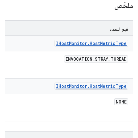
ملخّص
قيم التعداد
IHost
Monitor
.
Host
Metric
Type
INVOCATION
_
STRAY
_
THREAD
IHost
Monitor
.
Host
Metric
Type
NONE