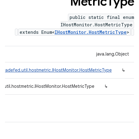
Metric
Type
public static final enum
IHostMonitor.HostMetricType
extends Enum<
IHostMonitor.HostMetricType
>
java.lang.Object
.tradefed.util.hostmetric.IHostMonitor.HostMetricType
↳
d.util.hostmetric.IHostMonitor.HostMetricType
↳