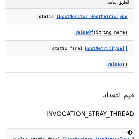
الطرق العامة
static
IHost
Monitor
.
Host
Metric
Type
value
Of
(String name)
static final
Host
Metric
Type[]
values
()
قيم التعداد
INVOCATION
_
STRAY
_
THREAD