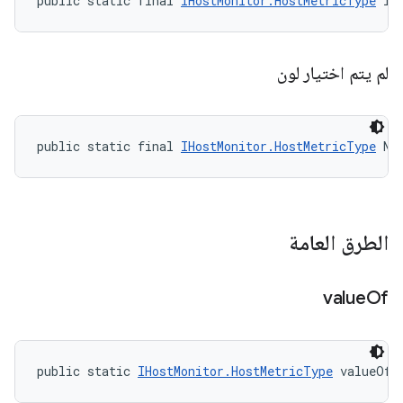
public static final 
IHostMonitor.HostMetricType
 IN
لم يتم اختيار لون
public static final 
IHostMonitor.HostMetricType
 NO
الطرق العامة
value
Of
public static 
IHostMonitor.HostMetricType
 valueOf 