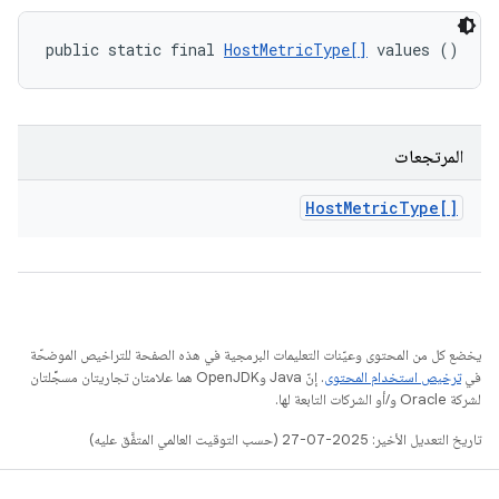
public static final 
HostMetricType[]
 values ()
المرتجعات
Host
Metric
Type[]
يخضع كل من المحتوى وعيّنات التعليمات البرمجية في هذه الصفحة للتراخيص الموضحّة
في
ترخيص استخدام المحتوى
. إنّ Java وOpenJDK هما علامتان تجاريتان مسجَّلتان
لشركة Oracle و/أو الشركات التابعة لها.
تاريخ التعديل الأخير: 2025-07-27 (حسب التوقيت العالمي المتفَّق عليه)