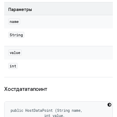
Параметры
name
String
value
int
Хостдататапоинт
public HostDataPoint (String name, 

                int value, 
