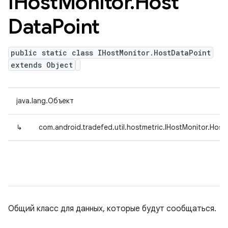
IHost
Monitor
.
Host
Data
Point
public static class IHostMonitor.HostDataPoint
extends Object
java.lang.Объект
↳
com.android.tradefed.util.hostmetric.IHostMonitor.Host
Общий класс для данных, которые будут сообщаться.