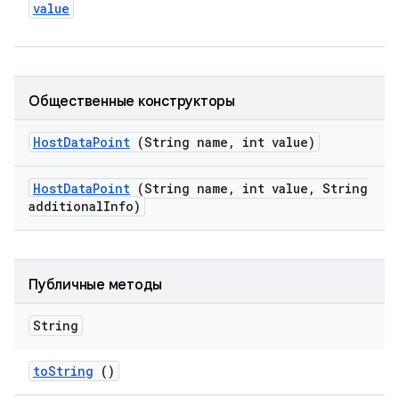
value
Общественные конструкторы
Host
Data
Point
(String name
,
int value)
Host
Data
Point
(String name
,
int value
,
String
additional
Info)
Публичные методы
String
to
String
()