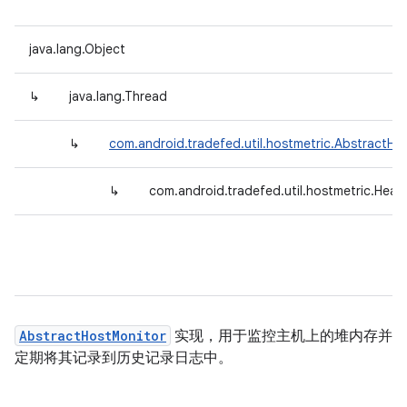
java.lang.Object
↳
java.lang.Thread
↳
com.android.tradefed.util.hostmetric.AbstractHo
↳
com.android.tradefed.util.hostmetric.Hea
AbstractHostMonitor
实现，用于监控主机上的堆内存并
定期将其记录到历史记录日志中。