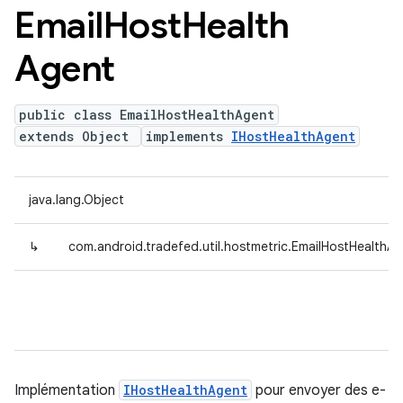
Email
Host
Health
Agent
public class EmailHostHealthAgent
extends Object
implements
IHostHealthAgent
java.lang.Object
↳
com.android.tradefed.util.hostmetric.EmailHostHealthA
Implémentation
IHostHealthAgent
pour envoyer des e-