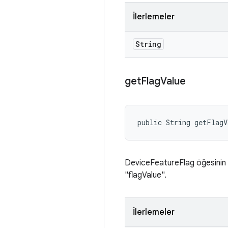
İlerlemeler
String
get
Flag
Value
public String getFlag
DeviceFeatureFlag öğesinin i
"flagValue".
İlerlemeler