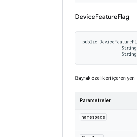
Device
Feature
Flag
public DeviceFeatureFl
                String
                String
Bayrak özellikleri içeren yen
Parametreler
namespace