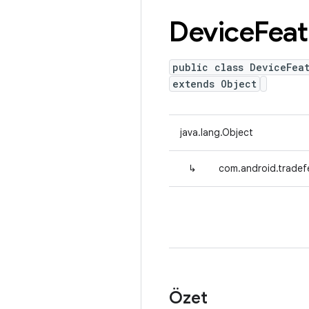
Device
Feat
public class DeviceFea
extends Object
java.lang.Object
↳
com.android.tradefe
Özet