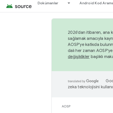
Dokümanlar
Android Kod Arama
2026'dan itibaren, ana k
sağlamak amacıyla kayn
AOSP'ye katkıda bulunm
dalı her zaman AOSP'ye 
değişiklikler
başlıklı maka
Goog
zeka teknolojisini kullanı
AOSP