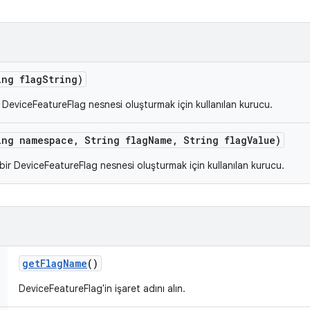
ing flag
String)
ir DeviceFeatureFlag nesnesi oluşturmak için kullanılan kurucu.
ing namespace
,
String flag
Name
,
String flag
Value)
i bir DeviceFeatureFlag nesnesi oluşturmak için kullanılan kurucu.
get
Flag
Name
()
DeviceFeatureFlag'in işaret adını alın.