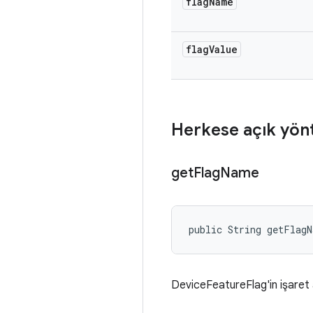
flag
Name
flag
Value
Herkese açık yön
get
Flag
Name
public String getFlag
DeviceFeatureFlag'in işaret 