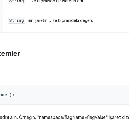
String
: Dize biçiminde bir işaretin adı.
String
: Bir işaretin Dize biçimindeki değeri.
temler
Name ()
adını alın. Örneğin, "namespace/flagName=flagValue" işaret dize