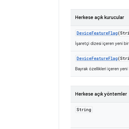
Herkese açık kurucular
Device
Feature
Flag
(Str
İşaretçi dizesi içeren yeni b
Device
Feature
Flag
(Str
Bayrak özellikleri içeren yen
Herkese açık yöntemler
String