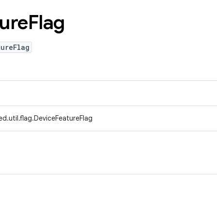
ure
Flag
tureFlag
d.util.flag.DeviceFeatureFlag