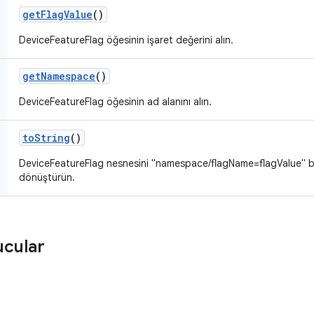
get
Flag
Value
()
DeviceFeatureFlag öğesinin işaret değerini alın.
get
Namespace
()
DeviceFeatureFlag öğesinin ad alanını alın.
to
String
()
DeviceFeatureFlag nesnesini "namespace/flagName=flagValue" biç
dönüştürün.
ucular