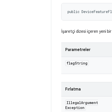
public DeviceFeatureFl
İşaretçi dizesi içeren yeni b
Parametreler
flag
String
Fırlatma
Illegal
Argument
Exception