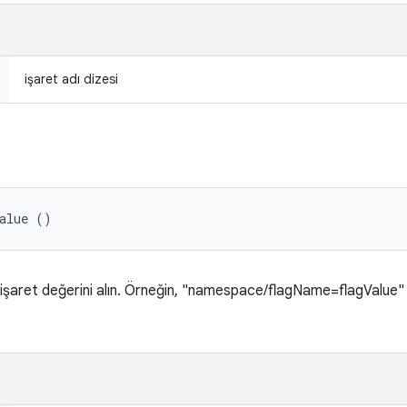
işaret adı dizesi
Value ()
şaret değerini alın. Örneğin, "namespace/flagName=flagValue" iş