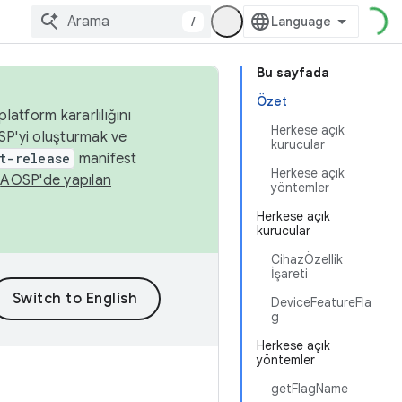
/
Bu sayfada
Özet
latform kararlılığını
Herkese açık
SP'yi oluşturmak ve
kurucular
t-release
manifest
Herkese açık
n
AOSP'de yapılan
yöntemler
Herkese açık
kurucular
CihazÖzellik
İşareti
DeviceFeatureFla
g
Herkese açık
yöntemler
getFlagName