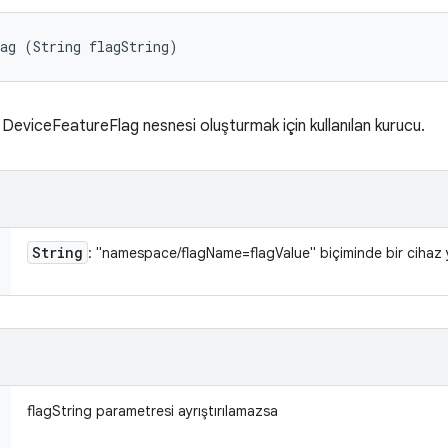
ag (String flagString)
ir DeviceFeatureFlag nesnesi oluşturmak için kullanılan kurucu.
String
: "namespace/flagName=flagValue" biçiminde bir cihaz ya
flagString parametresi ayrıştırılamazsa