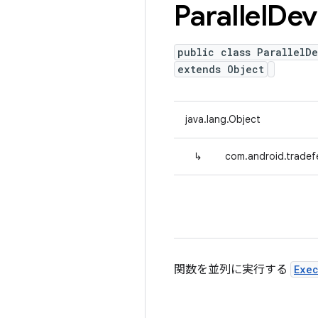
Parallel
Dev
public class ParallelD
extends Object
java.lang.Object
↳
com.android.tradefe
関数を並列に実行する
Exe