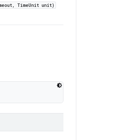
meout
,
Time
Unit unit)
。