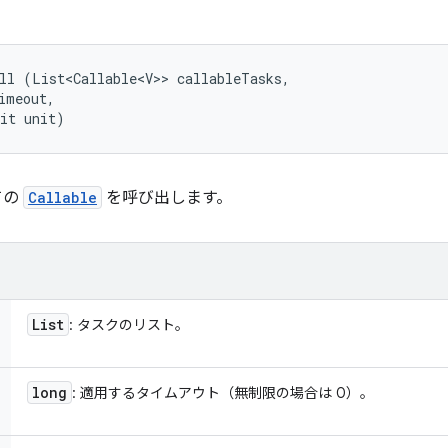
ll (List<Callable<V>> callableTasks, 

imeout, 

nit unit)
ての
Callable
を呼び出します。
List
: タスクのリスト。
long
: 適用するタイムアウト（無制限の場合は 0）。