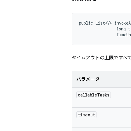
public List<V> invokeA
                long t
                TimeU
タイムアウトの上限ですべ
パラメータ
callable
Tasks
timeout