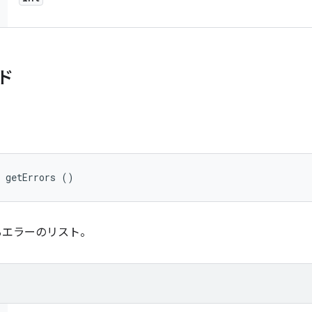
ド
> getErrors ()
るエラーのリスト。