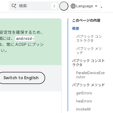
/
このページの内容
概要
の安定性を確保するため、
パブリック コン
投稿には、
android-
ストラクタ
、常に AOSP にプッシ
パブリック メソ
さい。
ッド
パブリック コンスト
ラクタ
ParallelDeviceExe
cutor
パブリック メソッド
getErrors
hasErrors
invokeAll