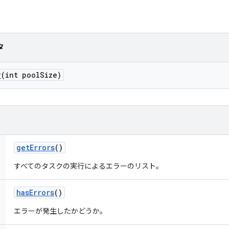
タ
r
(int pool
Size)
get
Errors
()
すべてのタスクの実行によるエラーのリスト。
has
Errors
()
エラーが発生したかどうか。