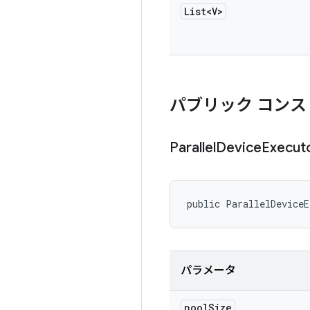
List<V>
パブリック コンス
Parallel
Device
Execut
public ParallelDeviceE
パラメータ
pool
Size