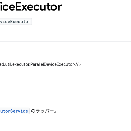
ice
Executor
eviceExecutor
d.util.executor.ParallelDeviceExecutor<V>
cutorService
のラッパー。