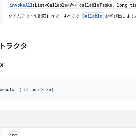
invoke
All
(List<Callable<V>> callable
Tasks
,
long ti
Callable
タイムアウトの制限付きで、すべての
を呼び出します
トラクタ
or
xecutor (int poolSize)
int