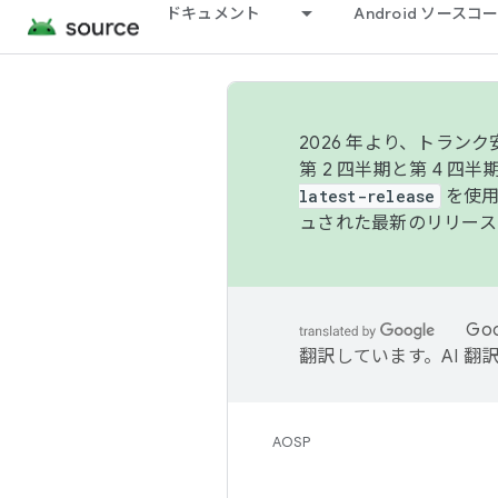
ドキュメント
Android ソース
2026 年より、トラ
第 2 四半期と第 4 四
latest-release
を使用
ュされた最新のリリース
Go
翻訳しています。AI 
AOSP