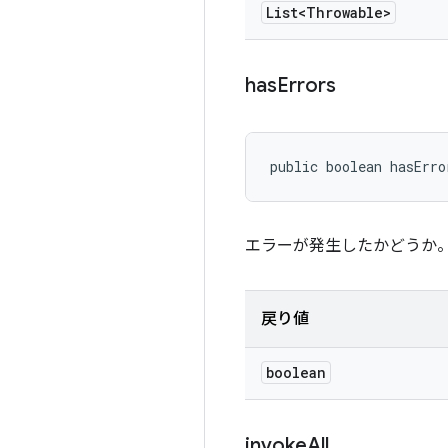
List<Throwable>
has
Errors
public boolean hasErro
エラーが発生したかどうか
戻り値
boolean
invoke
All