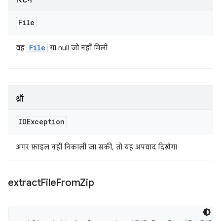
रिटर्न
File
File
वह
या null जो नहीं मिली
थ्रॉ
IOException
अगर फ़ाइल नहीं निकाली जा सकी, तो यह अपवाद दिखेगा
extract
File
From
Zip