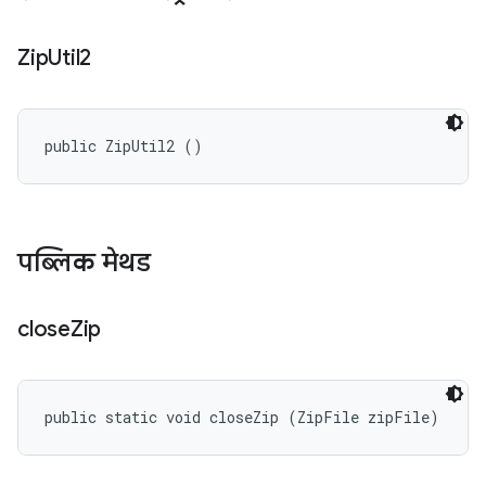
Zip
Util2
public ZipUtil2 ()
पब्लिक मेथड
close
Zip
public static void closeZip (ZipFile zipFile)