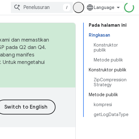
/
Pada halaman ini
Ringkasan
 kami dan memastikan
Konstruktor
OSP pada Q2 dan Q4.
publik
Cabang manifes
Metode publik
SP. Untuk mengetahui
Konstruktor publik
ZipCompression
Strategy
Metode publik
kompresi
getLogDataType