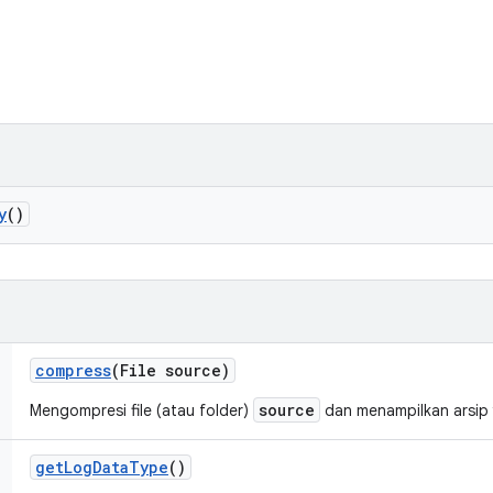
y
()
compress
(File source)
source
Mengompresi file (atau folder)
dan menampilkan arsip 
get
Log
Data
Type
()