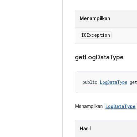
Menampilkan
IOException
get
Log
Data
Type
public 
LogDataType
 ge
Menampilkan
LogDataType
Hasil