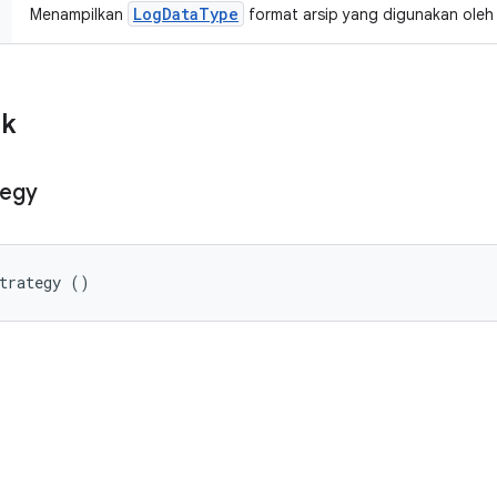
LogDataType
Menampilkan
format arsip yang digunakan oleh s
ik
tegy
Strategy ()