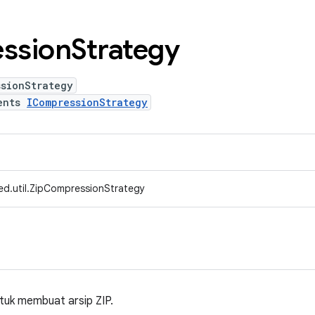
ssion
Strategy
ssionStrategy
ents
ICompressionStrategy
ed.util.ZipCompressionStrategy
tuk membuat arsip ZIP.