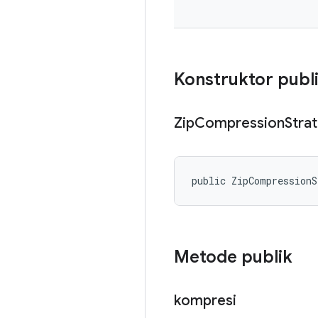
Konstruktor publ
Zip
Compression
Stra
public ZipCompression
Metode publik
kompresi