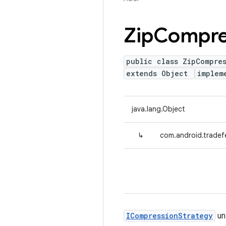
Zip
Compre
public class ZipCompre
extends Object
implem
java.lang.Object
↳
com.android.tradef
ICompressionStrategy
un