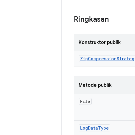
Ringkasan
Konstruktor publik
Zip
Compression
Strateg
Metode publik
File
Log
Data
Type