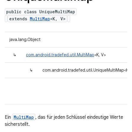
public class UniqueMultiMap
extends
MultiMap
<K, V>
java.lang.Object
↳
com.android.tradefed.util.MultiMap
<K, V>
↳
com.android.tradefed.util.UniqueMultiMap<K, 
Ein
MultiMap
, das für jeden Schlüssel eindeutige Werte
sicherstellt.