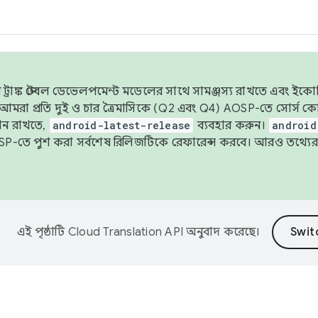
াঙ্ক স্টেবল ডেভেলপমেন্ট মডেলের সাথে সামঞ্জস্য রাখতে এবং ইকোসিস্ট
ে, আমরা প্রতি দুই ও চার ত্রৈমাসিকে (Q2 এবং Q4) AOSP-তে সোর্স
ান রাখতে,
android-latest-release
ব্যবহার করুন।
android
বদা AOSP-তে পুশ করা সর্বশেষ রিলিজটিকে রেফারেন্স করবে। আরও তথ্যের
এই পৃষ্ঠাটি
Cloud Translation API
অনুবাদ করেছে।