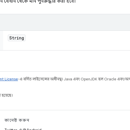
 যেখান থেকে মান পুনরুদ্ধার করা হবে।
String
nt License
-এ বর্ণিত লাইসেন্সের অধীনস্থ। Java এবং OpenJDK হল Oracle এবং/অথবা 
 হয়েছে।
কানেক্ট করুন