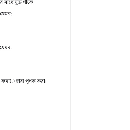
সাথে যুক্ত থাকে।
 যেমন:
 যেমন:
কমা(,) দ্বারা পৃথক করা।