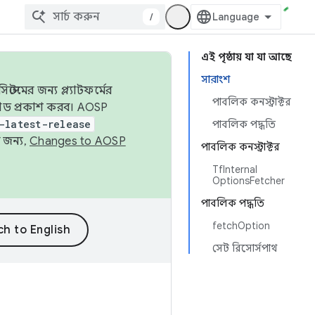
/
এই পৃষ্ঠায় যা যা আছে
সারাংশ
েমের জন্য প্ল্যাটফর্মের
পাবলিক কনস্ট্রাক্টর
 কোড প্রকাশ করব। AOSP
-latest-release
পাবলিক পদ্ধতি
 জন্য,
Changes to AOSP
পাবলিক কনস্ট্রাক্টর
TfInternal
OptionsFetcher
পাবলিক পদ্ধতি
fetchOption
সেট রিসোর্সপাথ