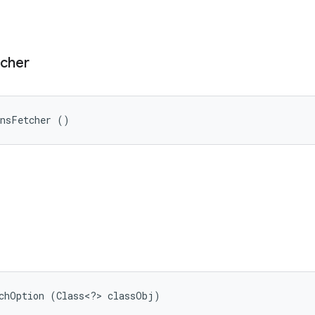
tcher
onsFetcher ()
tchOption (Class<?> classObj)