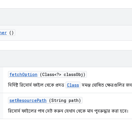
her
()
fetch
Option
(Class<?> class
Obj)
Class
নির্দিষ্ট রিসোর্স ফাইল থেকে প্রদত্ত
সমস্ত ঘোষিত ক্ষেত্রগুলির জন
set
Resource
Path
(String path)
রিসোর্স ফাইলের পাথ সেট করুন যেখান থেকে মান পুনরুদ্ধার করা হবে।