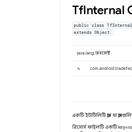
Tf
Internal
public class TfInterna
extends Object
java.lang.অবজেক্ট
↳
com.android.tradefed.
একটি ইউটিলিটি ক্লাস যা ক্লা
রিসোর্স ফাইলটি একটি key=valu