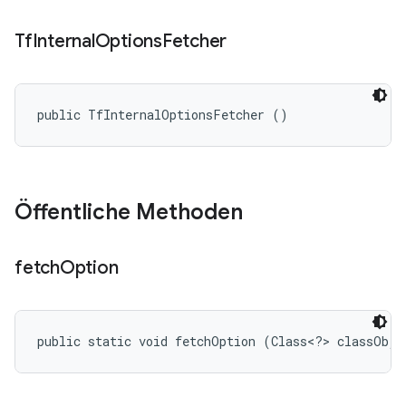
Tf
Internal
Options
Fetcher
public TfInternalOptionsFetcher ()
Öffentliche Methoden
fetch
Option
public static void fetchOption (Class<?> classObj)