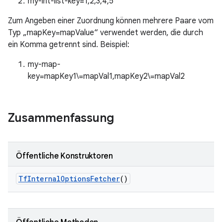
my-int-list-key=1,2,3,4,5
Zum Angeben einer Zuordnung können mehrere Paare vom
Typ „mapKey=mapValue“ verwendet werden, die durch
ein Komma getrennt sind. Beispiel:
my-map-
key=mapKey1\=mapVal1,mapKey2\=mapVal2
Zusammenfassung
Öffentliche Konstruktoren
Tf
Internal
Options
Fetcher
()