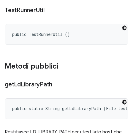
Test
Runner
Util
public TestRunnerUtil ()
Metodi pubblici
get
Ld
Library
Path
public static String getLdLibraryPath (File testFi
Restituisce LD_LIBRARY_PATH per i test lato host che