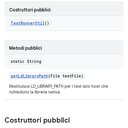
Costruttori pubblici
Test
Runner
Util
()
Metodi pubblici
static String
get
Ld
Library
Path
(File test
File)
Restituisce LD_LIBRARY_PATH per i test lato host che
richiedono la libreria nativa.
Costruttori pubblici