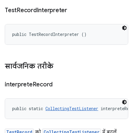
Test
Record
Interpreter
public TestRecordInterpreter ()
सार्वजनिक तरीके
interprete
Record
public static 
CollectingTestListener
 interpreteRec
TestRecord
को
CollectingTestListener
में बदलें.