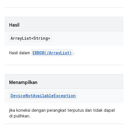
Hasil
Array
List<String>
ERROR(
/
Array
List
)
Hasil dalam
.
Menampilkan
Device
Not
Available
Exception
jika koneksi dengan perangkat terputus dan tidak dapat
di pulihkan.