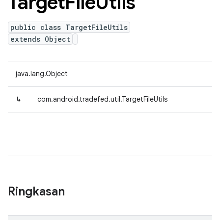
Target
File
Utils
public class TargetFileUtils
extends Object
java.lang.Object
↳
com.android.tradefed.util.TargetFileUtils
Ringkasan