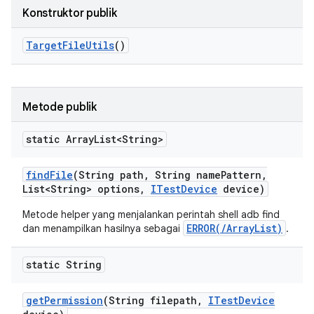
Konstruktor publik
Target
File
Utils
()
Metode publik
static Array
List<String>
find
File
(String path
,
String name
Pattern
,
List<String> options
,
ITest
Device
device)
Metode helper yang menjalankan perintah shell adb find
ERROR(/ArrayList
)
dan menampilkan hasilnya sebagai
.
static String
get
Permission
(String filepath
,
ITest
Device