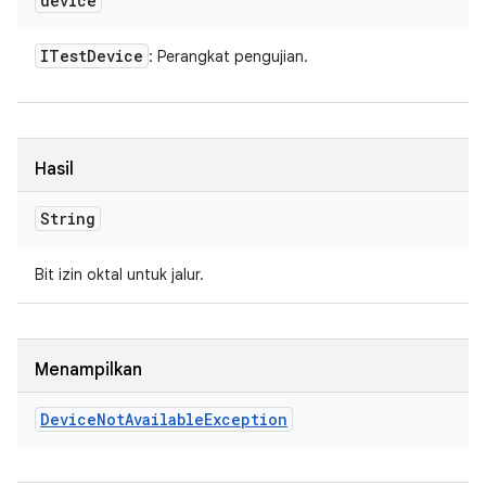
device
ITest
Device
: Perangkat pengujian.
Hasil
String
Bit izin oktal untuk jalur.
Menampilkan
Device
Not
Available
Exception