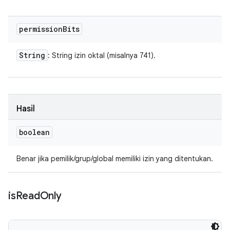
permission
Bits
String
: String izin oktal (misalnya 741).
Hasil
boolean
Benar jika pemilik/grup/global memiliki izin yang ditentukan.
is
Read
Only