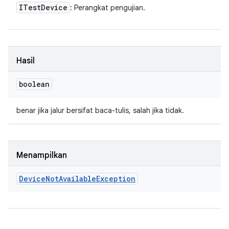
ITest
Device
: Perangkat pengujian.
Hasil
boolean
benar jika jalur bersifat baca-tulis, salah jika tidak.
Menampilkan
Device
Not
Available
Exception