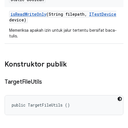
is
Read
Write
Only
(String filepath
,
ITest
Device
device)
Memeriksa apakah izin untuk jalur tertentu bersifat baca-
tulis.
Konstruktor publik
Target
File
Utils
public TargetFileUtils ()