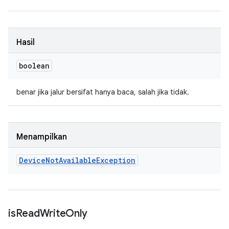
Hasil
boolean
benar jika jalur bersifat hanya baca, salah jika tidak.
Menampilkan
Device
Not
Available
Exception
is
Read
Write
Only