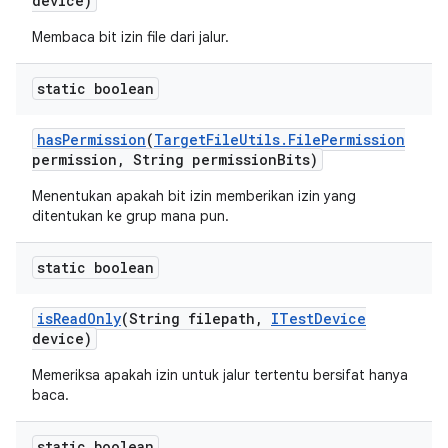
device)
Membaca bit izin file dari jalur.
static boolean
has
Permission
(
Target
File
Utils
.
File
Permission
permission
,
String permission
Bits)
Menentukan apakah bit izin memberikan izin yang
ditentukan ke grup mana pun.
static boolean
is
Read
Only
(String filepath
,
ITest
Device
device)
Memeriksa apakah izin untuk jalur tertentu bersifat hanya
baca.
static boolean