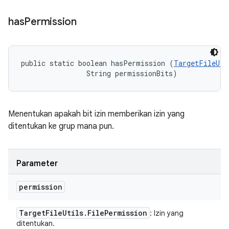
has
Permission
public static boolean hasPermission (
TargetFileUti
                String permissionBits)
Menentukan apakah bit izin memberikan izin yang
ditentukan ke grup mana pun.
Parameter
permission
Target
File
Utils
.
File
Permission
: Izin yang
ditentukan.