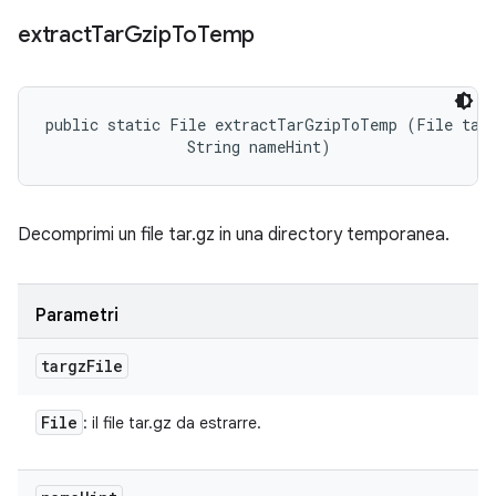
extract
Tar
Gzip
To
Temp
public static File extractTarGzipToTemp (File targ
                String nameHint)
Decomprimi un file tar.gz in una directory temporanea.
Parametri
targz
File
File
: il file tar.gz da estrarre.