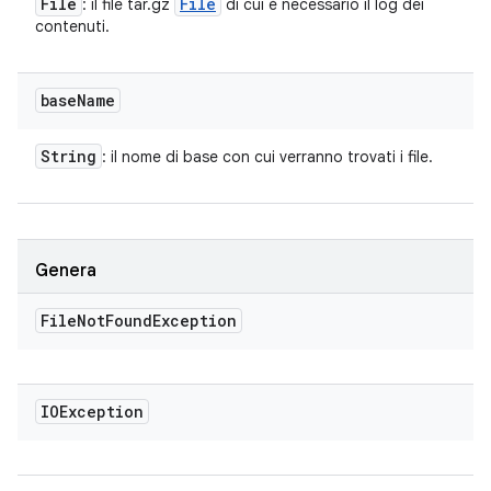
File
File
: il file tar.gz
di cui è necessario il log dei
contenuti.
base
Name
String
: il nome di base con cui verranno trovati i file.
Genera
File
Not
Found
Exception
IOException