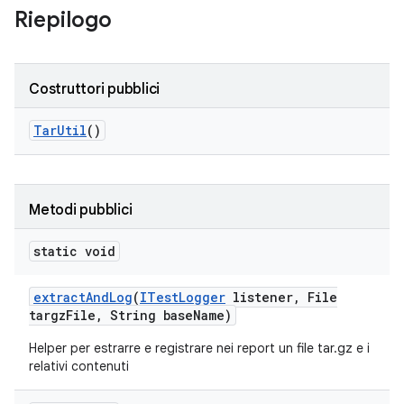
Riepilogo
Costruttori pubblici
Tar
Util
()
Metodi pubblici
static void
extract
And
Log
(
ITest
Logger
listener
,
File
targz
File
,
String base
Name)
Helper per estrarre e registrare nei report un file tar.gz e i
relativi contenuti