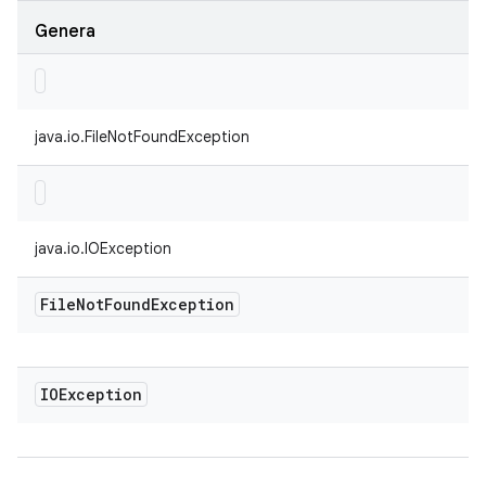
Genera
java.io.FileNotFoundException
java.io.IOException
File
Not
Found
Exception
IOException