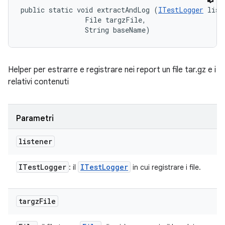
public static void extractAndLog (
ITestLogger
 list
                File targzFile, 

                String baseName)
Helper per estrarre e registrare nei report un file tar.gz e i
relativi contenuti
Parametri
listener
ITest
Logger
ITest
Logger
: il
in cui registrare i file.
targz
File