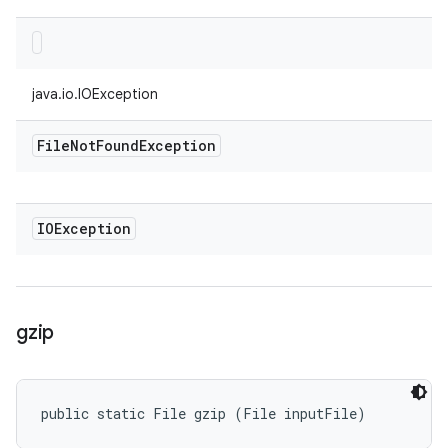
java.io.IOException
File
Not
Found
Exception
IOException
gzip
public static File gzip (File inputFile)