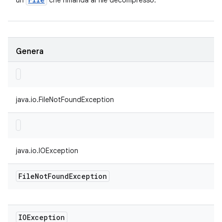
un
che rimanda al file decompresso.
Genera
java.io.FileNotFoundException
java.io.IOException
File
Not
Found
Exception
IOException