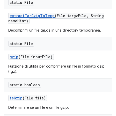
static File
extract
Tar
Gzip
To
Temp
(File targz
File
,
String
name
Hint)
Decomprimi un file tar.gz in una directory temporanea.
static File
gzip
(File input
File)
Funzione di utilità per comprimere un file in formato gzip
(.gz).
static boolean
is
Gzip
(File file)
Determinare se un file è un file gzip.