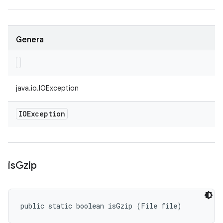
Genera
java.io.IOException
IOException
is
Gzip
public static boolean isGzip (File file)