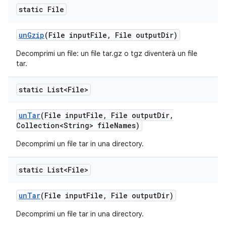
static File
un
Gzip
(File input
File
,
File output
Dir)
Decomprimi un file: un file tar.gz o tgz diventerà un file
tar.
static List<File>
un
Tar
(File input
File
,
File output
Dir
,
Collection<String> file
Names)
Decomprimi un file tar in una directory.
static List<File>
un
Tar
(File input
File
,
File output
Dir)
Decomprimi un file tar in una directory.