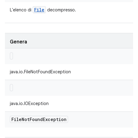
File
L'elenco di
decompresso.
Genera
java.io.FileNotFoundException
java.io.IOException
File
Not
Found
Exception