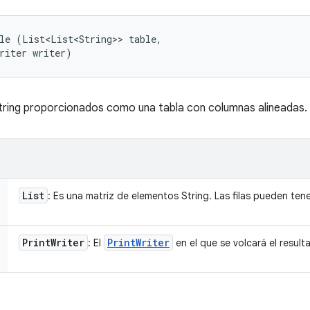
le (List<List<String>> table, 

riter writer)
tring proporcionados como una tabla con columnas alineadas.
List
: Es una matriz de elementos String. Las filas pueden ten
Print
Writer
Print
Writer
: El
en el que se volcará el result