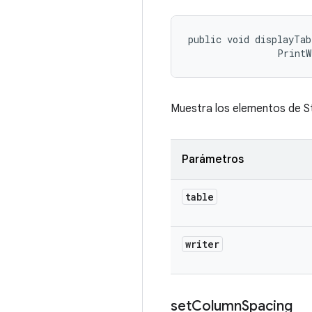
public void displayTab
                PrintW
Muestra los elementos de S
Parámetros
table
writer
set
Column
Spacing