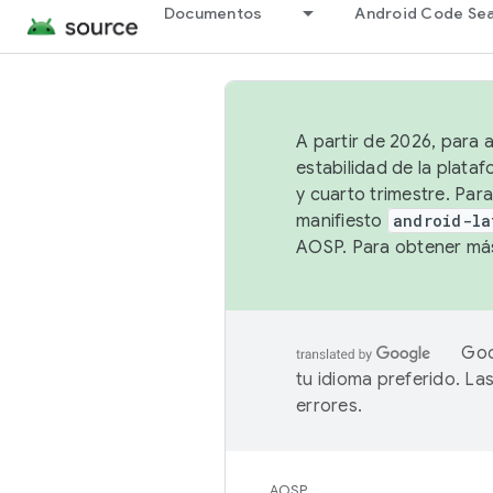
Documentos
Android Code Se
A partir de 2026, para 
estabilidad de la plata
y cuarto trimestre. Para
manifiesto
android-la
AOSP. Para obtener más
Goo
tu idioma preferido. L
errores.
AOSP