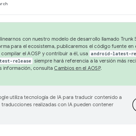
arch
alinearnos con nuestro modelo de desarrollo llamado Trunk S
forma para el ecosistema, publicaremos el código fuente en
 compilar el AOSP y contribuir a él, usa
android-latest-r
test-release
siempre hará referencia a la versión más reci
 información, consulta
Cambios en el AOSP
.
gle utiliza tecnología de IA para traducir contenido a
as traducciones realizadas con IA pueden contener