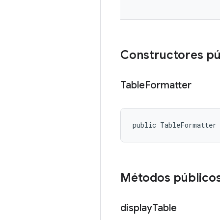
Constructores pú
Table
Formatter
public TableFormatter
Métodos público
display
Table