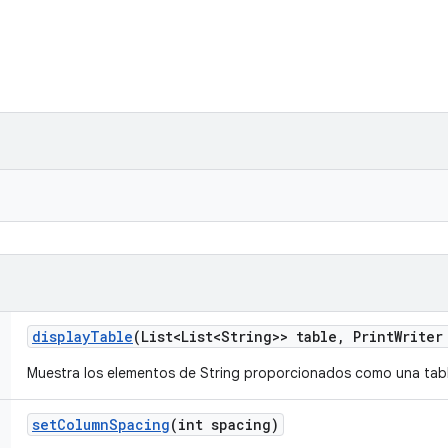
display
Table
(List<List<String>> table
,
Print
Writer
Muestra los elementos de String proporcionados como una tabl
set
Column
Spacing
(int spacing)