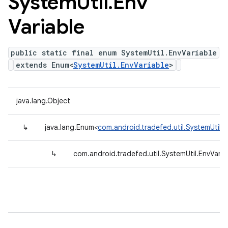
System
Util
.
Env
Variable
public static final enum SystemUtil.EnvVariable
extends Enum<
SystemUtil.EnvVariable
>
java.lang.Object
↳
java.lang.Enum<
com.android.tradefed.util.SystemUtil.E
↳
com.android.tradefed.util.SystemUtil.EnvVaria