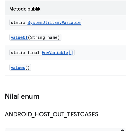
Metode publik
static
System
Util
.
Env
Variable
value
Of
(String name)
static final
Env
Variable[]
values
()
Nilai enum
ANDROID
_
HOST
_
OUT
_
TESTCASES