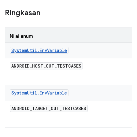
Ringkasan
Nilai enum
System
Util
.
Env
Variable
ANDROID
_
HOST
_
OUT
_
TESTCASES
System
Util
.
Env
Variable
ANDROID
_
TARGET
_
OUT
_
TESTCASES