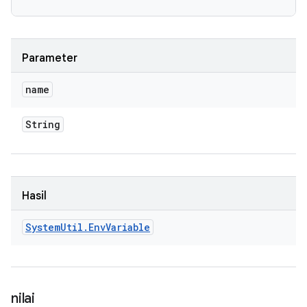
Parameter
name
String
Hasil
System
Util
.
Env
Variable
nilai