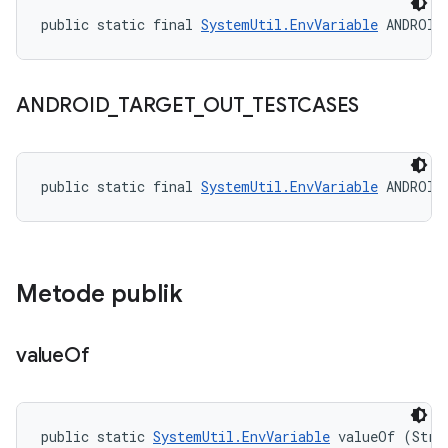
public static final 
SystemUtil.EnvVariable
 ANDROID
ANDROID
_
TARGET
_
OUT
_
TESTCASES
public static final 
SystemUtil.EnvVariable
 ANDROID
Metode publik
value
Of
public static 
SystemUtil.EnvVariable
 valueOf (Stri