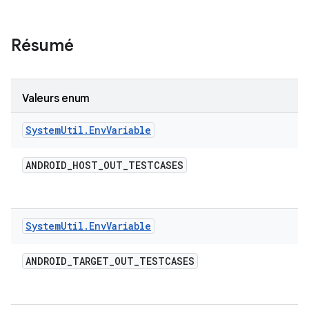
Résumé
Valeurs enum
System
Util
.
Env
Variable
ANDROID
_
HOST
_
OUT
_
TESTCASES
System
Util
.
Env
Variable
ANDROID
_
TARGET
_
OUT
_
TESTCASES