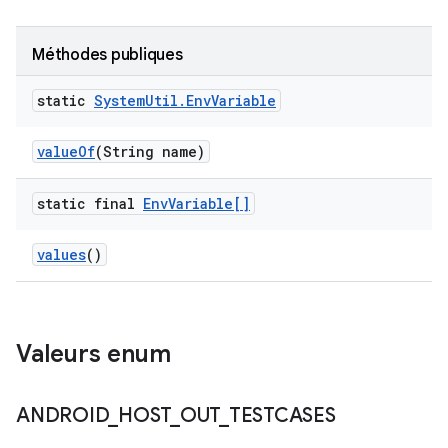
Méthodes publiques
static
System
Util
.
Env
Variable
value
Of
(String name)
static final
Env
Variable[]
values
()
Valeurs enum
ANDROID
_
HOST
_
OUT
_
TESTCASES