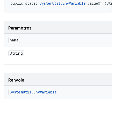
public static 
SystemUtil.EnvVariable
 valueOf (Stri
Paramètres
name
String
Renvoie
System
Util
.
Env
Variable