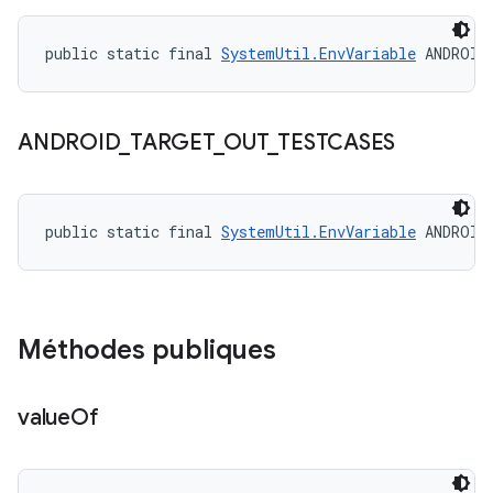
public static final 
SystemUtil.EnvVariable
 ANDROID
ANDROID
_
TARGET
_
OUT
_
TESTCASES
public static final 
SystemUtil.EnvVariable
 ANDROID
Méthodes publiques
value
Of