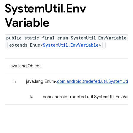
System
Util
.
Env
Variable
public static final enum SystemUtil.EnvVariable
extends Enum<
SystemUtil.EnvVariable
>
java.lang.Object
↳
java.lang.Enum<
com.android.tradefed.util.SystemUtil.E
↳
com.android.tradefed.util.SystemUtil.EnvVaria