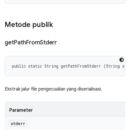
Metode publik
get
Path
From
Stderr
public static String getPathFromStderr (String std
Ekstrak jalur file pengecualian yang diserialisasi.
Parameter
stderr