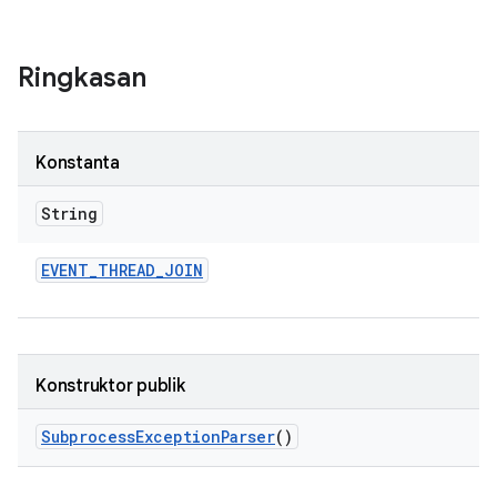
Ringkasan
Konstanta
String
EVENT
_
THREAD
_
JOIN
Konstruktor publik
Subprocess
Exception
Parser
()