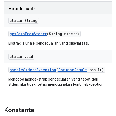
Metode publik
static String
get
Path
From
Stderr
(String stderr)
Ekstrak jalur file pengecualian yang diserialisasi.
static void
handle
Stderr
Exception
(
Command
Result
result)
Mencoba mengekstrak pengecualian yang tepat dari
stderr, jika tidak, tetap menggunakan RuntimeException.
Konstanta