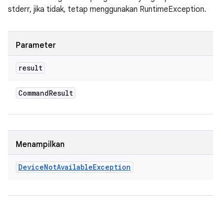
stderr, jika tidak, tetap menggunakan RuntimeException.
Parameter
result
Command
Result
Menampilkan
Device
Not
Available
Exception