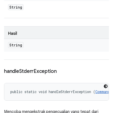
String
Hasil
String
handle
Stderr
Exception
public static void handleStderrException (
CommandR
Mencoba mengekstrak pengecualian yang tepat dari